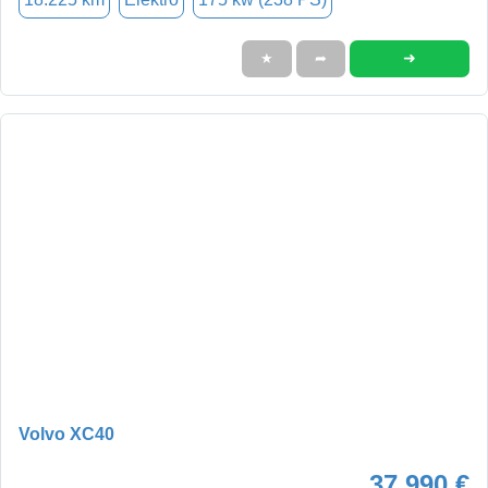
➜
★
➦
Volvo XC40
37.990 €