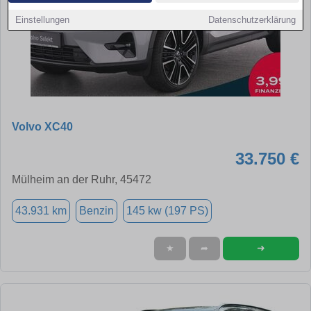
Einstellungen
Datenschutzerklärung
Volvo XC40
33.750 €
Mülheim an der Ruhr, 45472
43.931 km
Benzin
145 kw (197 PS)
➜
★
➦