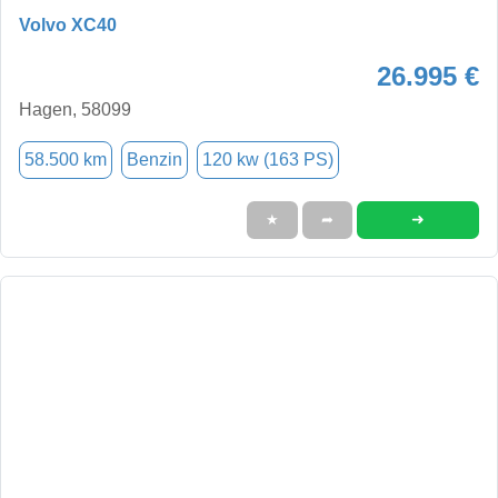
Volvo XC40
26.995 €
Hagen, 58099
58.500 km
Benzin
120 kw (163 PS)
➜
★
➦