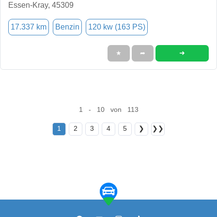
Essen-Kray, 45309
17.337 km
Benzin
120 kw (163 PS)
➜
★
➦
1 - 10 von 113
1
2
3
4
5
❯
❯❯