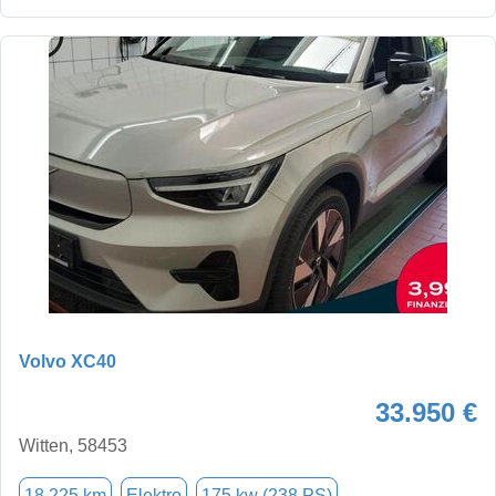
Volvo XC40
33.950 €
Witten, 58453
18.225 km
Elektro
175 kw (238 PS)