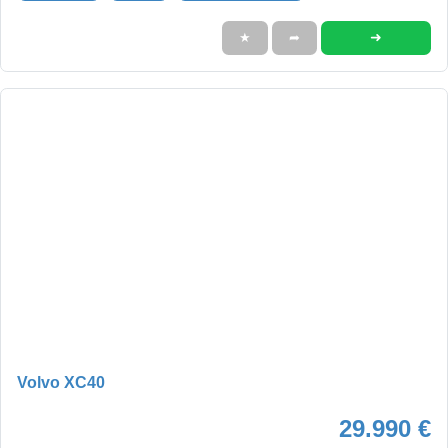
➜
★
➦
Volvo XC40
29.990 €