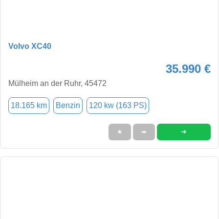
Volvo XC40
35.990 €
Mülheim an der Ruhr, 45472
18.165 km
Benzin
120 kw (163 PS)
➜
★
➦