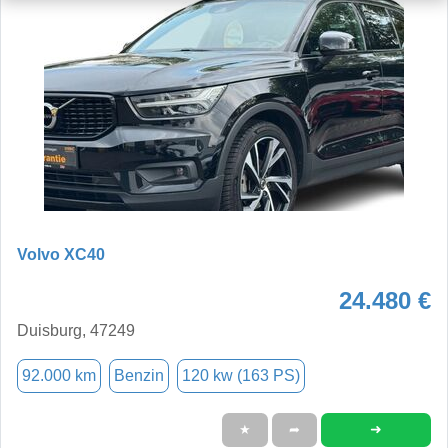
Volvo XC40
24.480 €
Duisburg, 47249
92.000 km
Benzin
120 kw (163 PS)
➜
★
➦