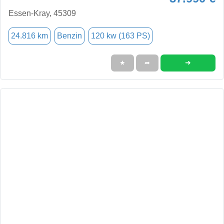
Essen-Kray, 45309
24.816 km
Benzin
120 kw (163 PS)
➜
★
➦