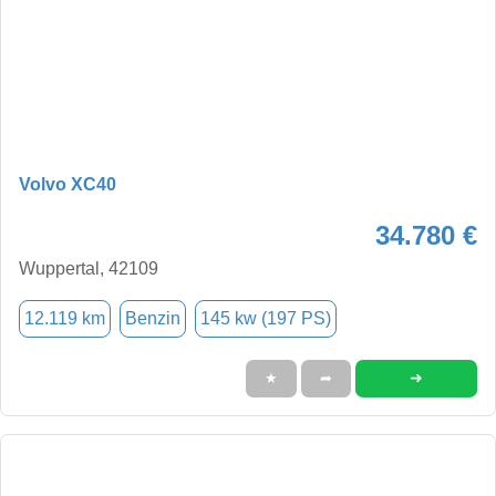
Volvo XC40
34.780 €
Wuppertal, 42109
12.119 km
Benzin
145 kw (197 PS)
➜
★
➦