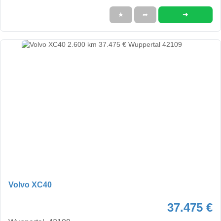
➜
★
➦
Volvo XC40
37.475 €