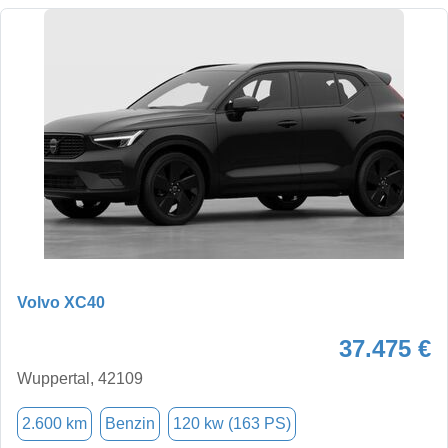
Volvo XC40
37.475 €
Wuppertal, 42109
2.600 km
Benzin
120 kw (163 PS)