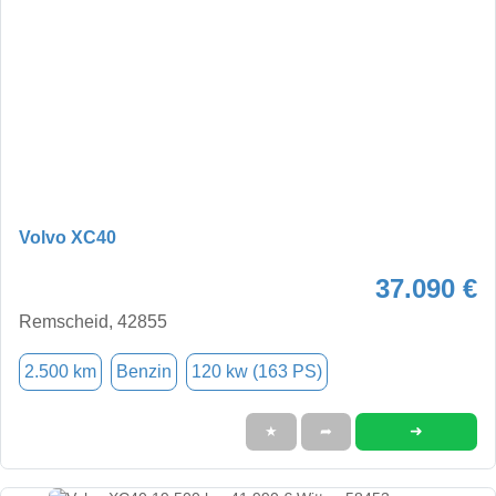
Volvo XC40
37.090 €
Remscheid, 42855
2.500 km
Benzin
120 kw (163 PS)
➜
★
➦