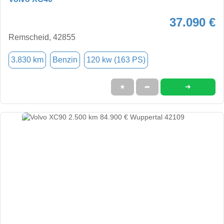
37.090 €
Remscheid, 42855
3.830 km
Benzin
120 kw (163 PS)
➜
★
➦