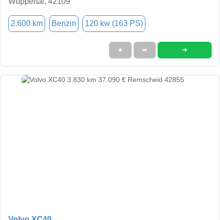
Wuppertal, 42109
2.600 km
Benzin
120 kw (163 PS)
➜
★
➦
Volvo XC40