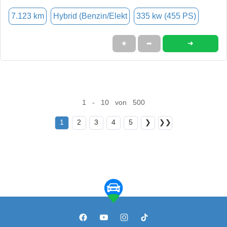
7.123 km
Hybrid (Benzin/Elekt
335 kw (455 PS)
➜
★
➦
1 - 10 von 500
1
2
3
4
5
❯
❯❯