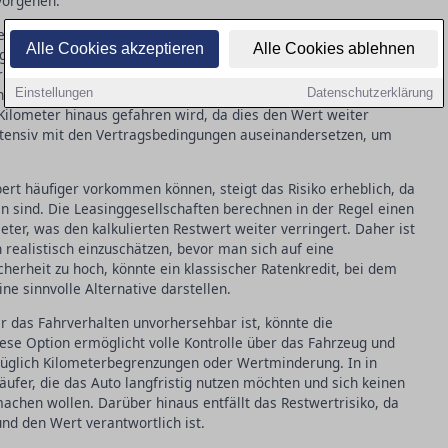
vorgehen.
rt immer beliebter wird, bezieht sich auf ein spezielles
Alle Cookies akzeptieren
Alle Cookies ablehnen
ge Wert eines Fahrzeugs am Ende der Laufzeit eine zentrale
er das Restwertrisiko, das entsteht, wenn der tatsächliche
lich angenommen. Dies kann besonders problematisch werden,
Einstellungen
Datenschutzerklärung
Kilometer hinaus gefahren wird, da dies den Wert weiter
intensiv mit den Vertragsbedingungen auseinandersetzen, um
bert häufiger vorkommen können, steigt das Risiko erheblich, da
en sind. Die Leasinggesellschaften berechnen in der Regel einen
er, was den kalkulierten Restwert weiter verringert. Daher ist
 realistisch einzuschätzen, bevor man sich auf eine
icherheit zu hoch, könnte ein klassischer Ratenkredit, bei dem
ne sinnvolle Alternative darstellen.
er das Fahrverhalten unvorhersehbar ist, könnte die
iese Option ermöglicht volle Kontrolle über das Fahrzeug und
ezüglich Kilometerbegrenzungen oder Wertminderung. In in
Käufer, die das Auto langfristig nutzen möchten und sich keinen
achen wollen. Darüber hinaus entfällt das Restwertrisiko, da
und den Wert verantwortlich ist.