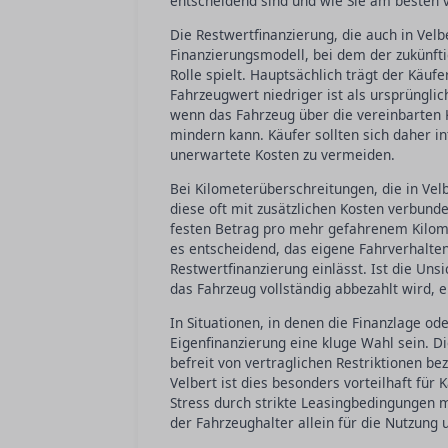
entscheidend sind und wie Sie am besten 
Die Restwertfinanzierung, die auch in Velbe
Finanzierungsmodell, bei dem der zukünfti
Rolle spielt. Hauptsächlich trägt der Käuf
Fahrzeugwert niedriger ist als ursprüng
wenn das Fahrzeug über die vereinbarten 
mindern kann. Käufer sollten sich daher 
unerwartete Kosten zu vermeiden.
Bei Kilometerüberschreitungen, die in Vel
diese oft mit zusätzlichen Kosten verbund
festen Betrag pro mehr gefahrenem Kilomet
es entscheidend, das eigene Fahrverhalten
Restwertfinanzierung einlässt. Ist die Uns
das Fahrzeug vollständig abbezahlt wird, ei
In Situationen, in denen die Finanzlage od
Eigenfinanzierung eine kluge Wahl sein. D
befreit von vertraglichen Restriktionen b
Velbert ist dies besonders vorteilhaft für 
Stress durch strikte Leasingbedingungen m
der Fahrzeughalter allein für die Nutzung 