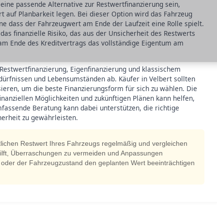
 eine passende Alternative zur Restwertfinanzierung sein,
rt auf Planbarkeit legen. Bei dieser Option wird das Fahrzeug
ne dass der Fahrzeugwert am Ende der Laufzeit eine Rolle spielt.
a das finanzielle Risiko, das aus der Unsicherheit des Restwerts
 am Ende des Kreditvertrags das vollständige Eigentum am
 Restwertfinanzierung, Eigenfinanzierung und klassischem
edürfnissen und Lebensumständen ab. Käufer in Velbert sollten
ysieren, um die beste Finanzierungsform für sich zu wählen. Die
nanziellen Möglichkeiten und zukünftigen Plänen kann helfen,
fassende Beratung kann dabei unterstützen, die richtige
herheit zu gewährleisten.
tlichen Restwert Ihres Fahrzeugs regelmäßig und vergleichen
 hilft, Überraschungen zu vermeiden und Anpassungen
g oder der Fahrzeugzustand den geplanten Wert beeinträchtigen