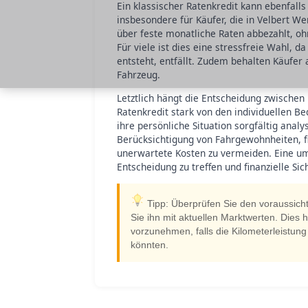
Ein klassischer Ratenkredit kann ebenfalls
insbesondere für Käufer, die in Velbert We
über feste monatliche Raten abbezahlt, oh
Für viele ist dies eine stressfreie Wahl, d
entsteht, entfällt. Zudem behalten Käufer
Fahrzeug.
Letztlich hängt die Entscheidung zwischen
Ratenkredit stark von den individuellen B
ihre persönliche Situation sorgfältig anal
Berücksichtigung von Fahrgewohnheiten, fi
unerwartete Kosten zu vermeiden. Eine um
Entscheidung zu treffen und finanzielle Sic
Tipp: Überprüfen Sie den voraussich
Sie ihn mit aktuellen Marktwerten. Dies
vorzunehmen, falls die Kilometerleistun
könnten.