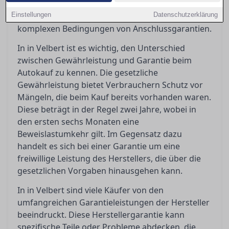
die gesetzlichen und vertraglichen Regelungen
Einstellungen
beleuchtet, sowie die Fallstricke in den oft
Datenschutzerklärung
komplexen Bedingungen von Anschlussgarantien.
In in Velbert ist es wichtig, den Unterschied
zwischen Gewährleistung und Garantie beim
Autokauf zu kennen. Die gesetzliche
Gewährleistung bietet Verbrauchern Schutz vor
Mängeln, die beim Kauf bereits vorhanden waren.
Diese beträgt in der Regel zwei Jahre, wobei in
den ersten sechs Monaten eine
Beweislastumkehr gilt. Im Gegensatz dazu
handelt es sich bei einer Garantie um eine
freiwillige Leistung des Herstellers, die über die
gesetzlichen Vorgaben hinausgehen kann.
In in Velbert sind viele Käufer von den
umfangreichen Garantieleistungen der Hersteller
beeindruckt. Diese Herstellergarantie kann
spezifische Teile oder Probleme abdecken, die