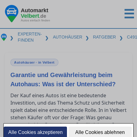
Automarkt
☰
Velbert
.de
Autos einfach finden
EXPERTEN-
AUTOHÄUSER
RATGEBER
C49
❯
❯
❯
❯
FINDEN
Autohäuser · in Velbert
Garantie und Gewährleistung beim
Autohaus: Was ist der Unterschied?
Der Kauf eines Autos ist eine bedeutende
Investition, und das Thema Schutz und Sicherheit
spielt dabei eine entscheidende Rolle. In in Velbert
stehen Käufer oft vor der Frage: Was genau
unterscheidet Garantie von Gewährleistung?
Dieser Artikel bietet klare Orientierung, indem er
Alle Cookies akzeptieren
Alle Cookies ablehnen