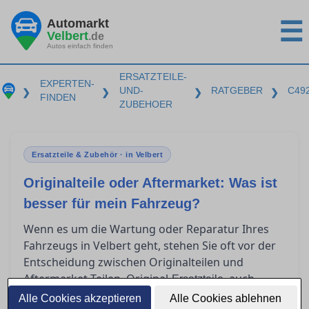
Automarkt
☰
Velbert
.de
Autos einfach finden
ERSATZTEILE-
EXPERTEN-
UND-
RATGEBER
C49
❯
❯
❯
❯
FINDEN
ZUBEHOER
Ersatzteile & Zubehör · in Velbert
Originalteile oder Aftermarket: Was ist
besser für mein Fahrzeug?
Wenn es um die Wartung oder Reparatur Ihres
Fahrzeugs in Velbert geht, stehen Sie oft vor der
Entscheidung zwischen Originalteilen und
Aftermarket-Teilen. Original-
, auch
Ersatzteile
OEM-Teile genannt, stammen direkt vom
Alle Cookies akzeptieren
Alle Cookies ablehnen