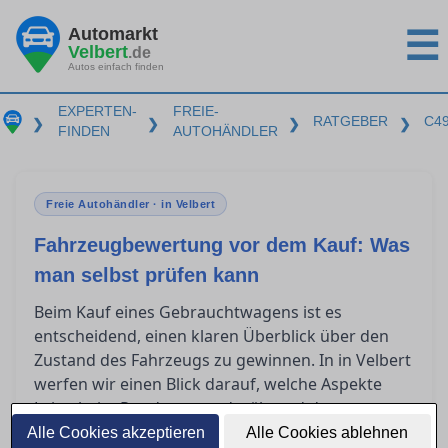
Automarkt
☰
Velbert
.de
Autos einfach finden
EXPERTEN-
FREIE-
RATGEBER
C4
❯
❯
❯
❯
FINDEN
AUTOHÄNDLER
Freie Autohändler · in Velbert
Fahrzeugbewertung vor dem Kauf: Was
man selbst prüfen kann
Beim Kauf eines Gebrauchtwagens ist es
entscheidend, einen klaren Überblick über den
Zustand des Fahrzeugs zu gewinnen. In in Velbert
werfen wir einen Blick darauf, welche Aspekte
Laien beim Rundgang und während der
Probefahrt eigenständig einschätzen können.
Alle Cookies akzeptieren
Alle Cookies ablehnen