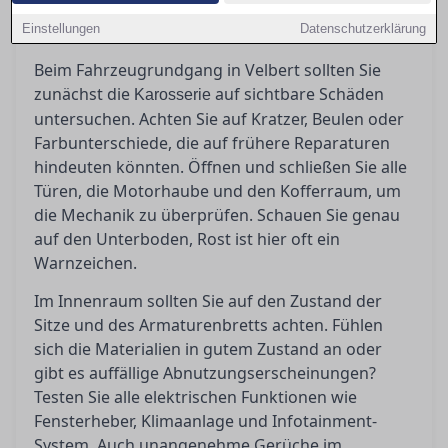
Hier erfahren Sie zudem, wann es ratsam ist,
Einstellungen
einen unabhängigen Gutachter hinzuzuziehen.
Datenschutzerklärung
Beim Fahrzeugrundgang in Velbert sollten Sie
zunächst die
auf sichtbare Schäden
Karosserie
untersuchen. Achten Sie auf Kratzer, Beulen oder
Farbunterschiede, die auf frühere Reparaturen
hindeuten könnten. Öffnen und schließen Sie alle
Türen, die Motorhaube und den Kofferraum, um
die Mechanik zu überprüfen. Schauen Sie genau
auf den Unterboden, Rost ist hier oft ein
Warnzeichen.
Im Innenraum sollten Sie auf den Zustand der
Sitze und des Armaturenbretts achten. Fühlen
sich die Materialien in gutem Zustand an oder
gibt es auffällige Abnutzungserscheinungen?
Testen Sie alle elektrischen Funktionen wie
Fensterheber, Klimaanlage und Infotainment-
System. Auch unangenehme Gerüche im