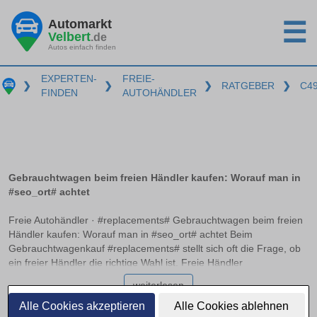
Automarkt
☰
Velbert
.de
Autos einfach finden
EXPERTEN-
FREIE-
❯
❯
❯
RATGEBER
❯
C4
FINDEN
AUTOHÄNDLER
Gebrauchtwagen beim freien Händler kaufen: Worauf man in
#seo_ort# achtet
Freie Autohändler · #replacements# Gebrauchtwagen beim freien
Händler kaufen: Worauf man in #seo_ort# achtet Beim
Gebrauchtwagenkauf #replacements# stellt sich oft die Frage, ob
ein freier Händler die richtige Wahl ist. Freie Händler
unterscheiden sich von traditionellen Autohäusern, da sie meist
weiterlesen
flexibler in Preisgestaltung und Fahrzeugangebot sind. Doch
Käufer müssen ihre Rechte kennen und die Fahrzeughistorie
Alle Cookies akzeptieren
Alle Cookies ablehnen