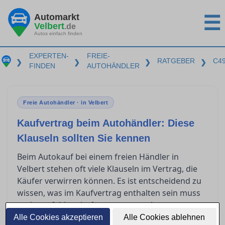
Automarkt
☰
Velbert
.de
Autos einfach finden
EXPERTEN-
FREIE-
RATGEBER
C4
❯
❯
❯
❯
FINDEN
AUTOHÄNDLER
Freie Autohändler · in Velbert
Kaufvertrag beim Autohändler: Diese
Klauseln sollten Sie kennen
Beim Autokauf bei einem freien Händler in
Velbert stehen oft viele Klauseln im Vertrag, die
Käufer verwirren können. Es ist entscheidend zu
wissen, was im Kaufvertrag enthalten sein muss
und was fehlen darf, um unangenehme
Überraschungen zu vermeiden. Dieser Artikel gibt
Alle Cookies akzeptieren
Alle Cookies ablehnen