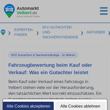
Automarkt
☰
Velbert
.de
Autos einfach finden
KFZ-GUTACHTER-
EXPERTEN-
UND-
RATGEBER
❯
❯
❯
FINDEN
SACHVERSTAENDIGE
KFZ Gutachter & Sachverständige · in Velbert
Fahrzeugbewertung beim Kauf oder
Verkauf: Was ein Gutachter leistet
Beim Kauf oder Verkauf eines Fahrzeugs in
Velbert stehen viele vor der Herausforderung,
den tatsächlichen Wert korrekt einzuschätzen. Ein
Gutachter bringt hier Klarheit, indem er eine
präzise Fahrzeugbewertung vornimmt. Solch ein
Alle Cookies akzeptieren
Alle Cookies ablehnen