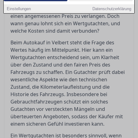
Gutachten bewahrt Käufer vor bösen
Überraschungen und gibt Verkäufern Sicherheit,
Einstellungen
Datenschutzerklärung
einen angemessenen Preis zu verlangen. Doch
wann genau lohnt sich ein Wertgutachten, und
welche Kosten sind damit verbunden?
Beim Autokauf in Velbert steht die Frage des
Wertes häufig im Mittelpunkt. Hier kann ein
Wertgutachten entscheidend sein, um Klarheit
über den Zustand und den fairen Preis des
Fahrzeugs zu schaffen. Ein Gutachter prüft dabei
wesentliche Aspekte wie den technischen
Zustand, die Kilometerlaufleistung und die
Historie des Fahrzeugs. Insbesondere bei
Gebrauchtfahrzeugen schützt ein solches
Gutachten vor versteckten Mängeln und
überteuerten Angeboten, sodass der Käufer mit
einem sicheren Gefühl investieren kann.
Ein Wertgutachten ist besonders sinnvoll, wenn