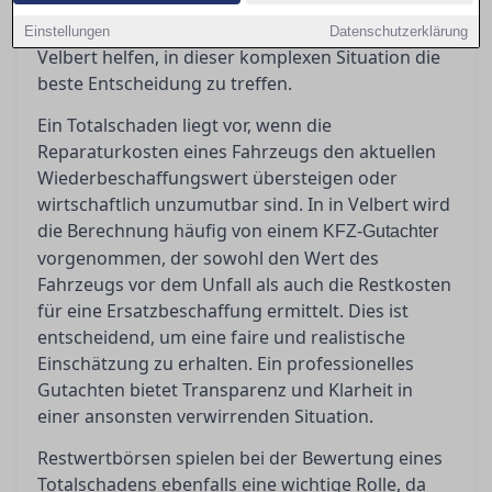
bei denen man jedoch Vorsicht walten lassen
sollte. Ein erfahrener Gutachter kann Ihnen in
Einstellungen
Datenschutzerklärung
Velbert helfen, in dieser komplexen Situation die
beste Entscheidung zu treffen.
Ein Totalschaden liegt vor, wenn die
Reparaturkosten eines Fahrzeugs den aktuellen
Wiederbeschaffungswert übersteigen oder
wirtschaftlich unzumutbar sind. In in Velbert wird
die Berechnung häufig von einem
KFZ-Gutachter
vorgenommen, der sowohl den Wert des
Fahrzeugs vor dem Unfall als auch die Restkosten
für eine Ersatzbeschaffung ermittelt. Dies ist
entscheidend, um eine faire und realistische
Einschätzung zu erhalten. Ein professionelles
Gutachten bietet Transparenz und Klarheit in
einer ansonsten verwirrenden Situation.
Restwertbörsen spielen bei der Bewertung eines
Totalschadens ebenfalls eine wichtige Rolle, da