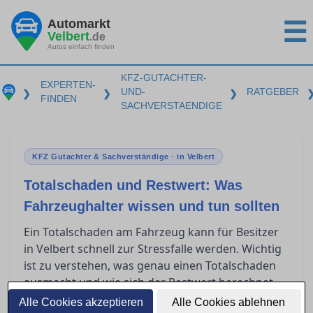
Automarkt
☰
Velbert
.de
Autos einfach finden
KFZ-GUTACHTER-
EXPERTEN-
UND-
RATGEBER
❯
❯
❯
FINDEN
SACHVERSTAENDIGE
KFZ Gutachter & Sachverständige · in Velbert
Totalschaden und Restwert: Was
Fahrzeughalter wissen und tun sollten
Ein Totalschaden am Fahrzeug kann für Besitzer
in Velbert schnell zur Stressfalle werden. Wichtig
ist zu verstehen, was genau einen Totalschaden
ausmacht und wie sich der Restwert berechnet.
Zudem spielen Restwertbörsen häufig eine Rolle,
Alle Cookies akzeptieren
Alle Cookies ablehnen