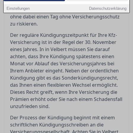
Ratgeber erfahren Sie, wie Sie Ihre Kfz-
Einstellungen
Versicherung effizient kündigen und wechseln,
Datenschutzerklärung
ohne dabei einen Tag ohne Versicherungsschutz
zu riskieren.
Der reguläre Kündigungszeitpunkt für Ihre Kfz-
Versicherung ist in der Regel der 30. November
eines Jahres. In in Velbert müssen Sie darauf
achten, dass Ihre Kündigung spätestens einen
Monat vor Ablauf des Versicherungsjahres bei
Ihrem Anbieter eingeht. Neben der ordentlichen
Kündigung gibt es das Sonderkündigungsrecht,
das Ihnen einen flexibleren Wechsel ermöglicht.
Dieses Recht greift, wenn Ihre Versicherung die
Prämien erhöht oder Sie nach einem Schadensfall
unzufrieden sind.
Der Prozess der Kündigung beginnt mit einem
schriftlichen Kündigungsschreiben an die
Versicherungsgesellschaft. Achten Sie in Velbert