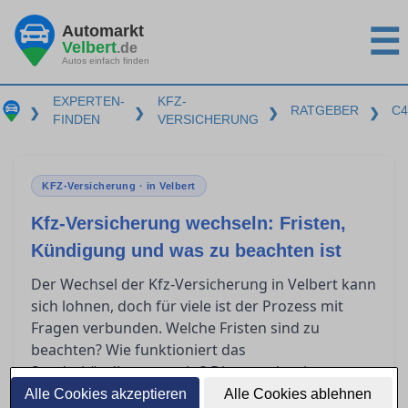
Automarkt
☰
Velbert
.de
Autos einfach finden
EXPERTEN-
KFZ-
RATGEBER
C4
❯
❯
❯
❯
FINDEN
VERSICHERUNG
KFZ-Versicherung · in Velbert
Kfz-Versicherung wechseln: Fristen,
Kündigung und was zu beachten ist
Der Wechsel der Kfz-Versicherung in Velbert kann
sich lohnen, doch für viele ist der Prozess mit
Fragen verbunden. Welche Fristen sind zu
beachten? Wie funktioniert das
Sonderkündigungsrecht? Diese und weitere
Punkte sorgen häufig für Verwirrung. In diesem
Alle Cookies akzeptieren
Alle Cookies ablehnen