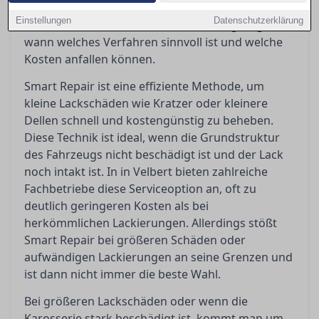
Ratgeber werden die Vor- und Nachteile beider
Einstellungen
Datenschutzerklärung
Methoden beleuchtet, um Orientierung zu geben,
wann welches Verfahren sinnvoll ist und welche
Kosten anfallen können.
Smart Repair ist eine effiziente Methode, um
kleine Lackschäden wie Kratzer oder kleinere
Dellen schnell und kostengünstig zu beheben.
Diese Technik ist ideal, wenn die Grundstruktur
des Fahrzeugs nicht beschädigt ist und der Lack
noch intakt ist. In in Velbert bieten zahlreiche
Fachbetriebe diese Serviceoption an, oft zu
deutlich geringeren Kosten als bei
herkömmlichen Lackierungen. Allerdings stößt
Smart Repair bei größeren Schäden oder
aufwändigen Lackierungen an seine Grenzen und
ist dann nicht immer die beste Wahl.
Bei größeren Lackschäden oder wenn die
Karosserie stark beschädigt ist, kommt man um