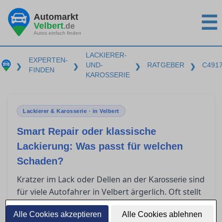
Automarkt
☰
Velbert
.de
Autos einfach finden
LACKIERER-
EXPERTEN-
UND-
RATGEBER
C491
❯
❯
❯
❯
FINDEN
KAROSSERIE
Lackierer & Karosserie · in Velbert
Smart Repair oder klassische
Lackierung: Was passt für welchen
Schaden?
Kratzer im Lack oder Dellen an der
sind
Karosserie
für viele Autofahrer in Velbert ärgerlich. Oft stellt
sich die Frage, ob Smart Repair ausreicht oder
Alle Cookies akzeptieren
eine klassische Lackierung nötig ist. In diesem
Alle Cookies ablehnen