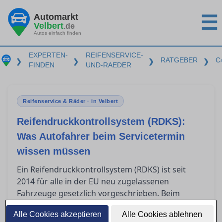
Automarkt
☰
Velbert
.de
Autos einfach finden
EXPERTEN-
REIFENSERVICE-
RATGEBER
C
❯
❯
❯
❯
FINDEN
UND-RAEDER
Reifenservice & Räder · in Velbert
Reifendruckkontrollsystem (RDKS):
Was Autofahrer beim Servicetermin
wissen müssen
Ein Reifendruckkontrollsystem (RDKS) ist seit
2014 für alle in der EU neu zugelassenen
Fahrzeuge gesetzlich vorgeschrieben. Beim
in Velbert müssen Autofahrer
Reifenservice
Alle Cookies akzeptieren
Alle Cookies ablehnen
wissen, dass spezielle Sensoren bei der