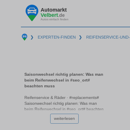
Automarkt
Velbert
.de
Autos einfach finden
❯
EXPERTEN-FINDEN
❯
REIFENSERVICE-UND
Saisonwechsel richtig planen: Was man
beim Reifenwechsel in #seo_ort#
beachten muss
Reifenservice & Räder · #replacements#
Saisonwechsel richtig planen: Was man
beim Reifenwechsel in #seo_ort# beachten
muss Der Wechsel der Jahreszeiten bringt
weiterlesen
für Autofahrer #replacements# spezielle
Herausforderungen mit sich, besonders