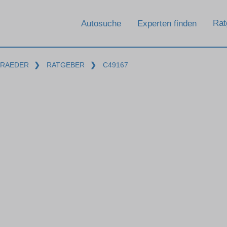
Rat
Autosuche
Experten finden
-RAEDER
❯
RATGEBER
❯
C49167