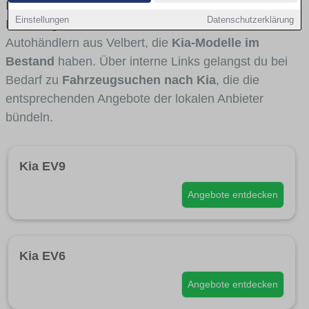
Fahrertypen die Marke interessant ist. Viele
Einstellungen
Datenschutzerklärung
Fahrzeuge stammen von Autohäusern und
Autohändlern aus Velbert, die
Kia-Modelle im
Bestand
haben. Über interne Links gelangst du bei
Bedarf zu
Fahrzeugsuchen nach Kia
, die die
entsprechenden Angebote der lokalen Anbieter
bündeln.
Kia EV9
Angebote entdecken
Kia EV6
Angebote entdecken