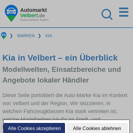
☰
Automarkt
Velbert
.de
Autos einfach finden
❯
MARKEN
❯
KIA
Kia in Velbert – ein Überblick
Modellwelten, Einsatzbereiche und
Angebote lokaler Händler
Diese Seite porträtiert die Auto-Marke Kia im Kontext
von Velbert und der Region. Wir skizzieren, in
welchen Fahrzeugklassen Kia stark vertreten ist,
welche Modellreihen häufig im Stadt- und
Umlandverkehr zu sehen sind und für welche
Alle Cookies akzeptieren
Alle Cookies ablehnen