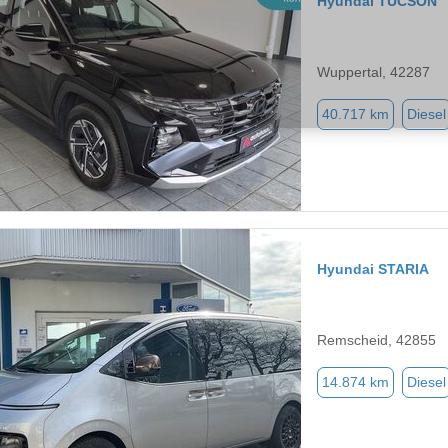
Hyundai TUCSON
Wuppertal, 42287
40.717 km
Diesel
Hyundai STARIA
Remscheid, 42855
14.874 km
Diesel