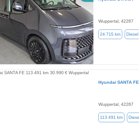
Wuppertal, 42287
24.715 km
Diesel
Hyundai SANTA FE
Wuppertal, 42287
113.491 km
Diese