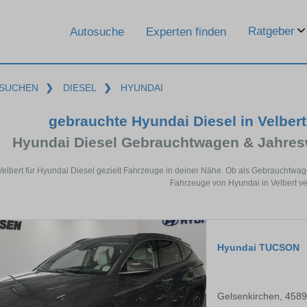
Ratgeber
Autosuche
Experten finden
SUCHEN
❯
DIESEL
❯
HYUNDAI
gebrauchte Hyundai Diesel in Velber
Hyundai Diesel Gebrauchtwagen & Jahres
Velbert für Hyundai Diesel gezielt Fahrzeuge in deiner Nähe. Ob als Gebrauchtwag
Fahrzeuge von Hyundai in Velbert ve
Hyundai TUCSON
Gelsenkirchen, 458