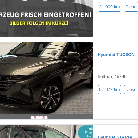
21.000 km
Diesel
Hyundai TUCSON
Bottrop, 46240
57.879 km
Diesel
Hyundai STARIA