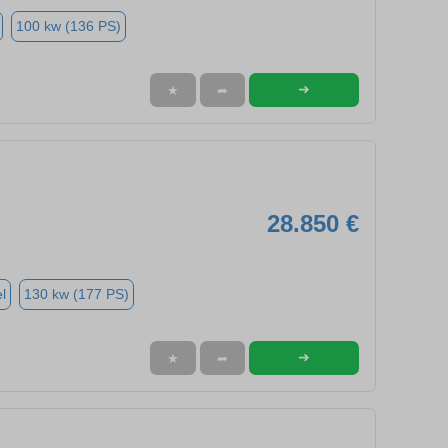
100 kw (136 PS)
➜
★
➦
28.850 €
l
130 kw (177 PS)
➜
★
➦