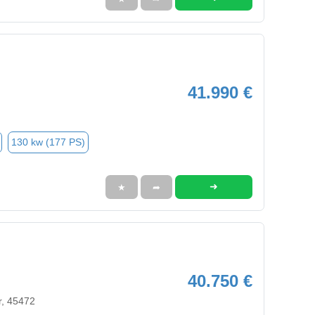
41.990 €
130 kw (177 PS)
➜
★
➦
40.750 €
r, 45472