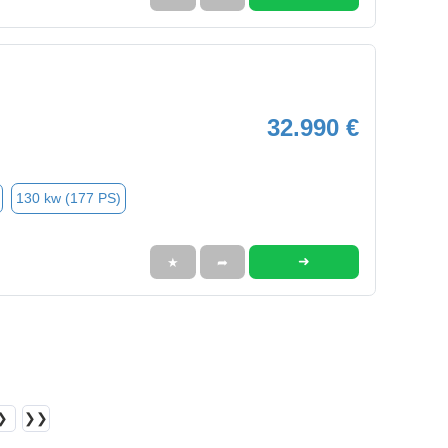
32.990 €
130 kw (177 PS)
➜
★
➦
❯
❯❯