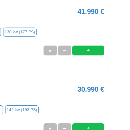
41.990 €
130 kw (177 PS)
➜
★
➦
30.990 €
l
142 kw (193 PS)
➜
★
➦