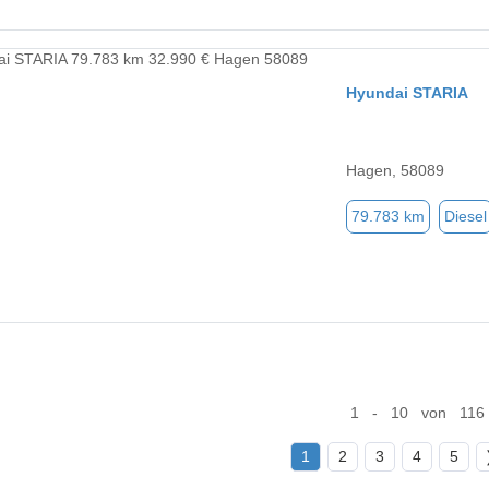
Hyundai STARIA
Hagen, 58089
79.783 km
Diesel
1 - 10 von 116
1
2
3
4
5