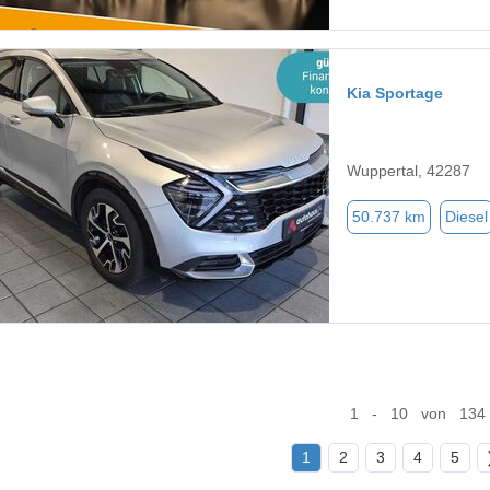
Kia Sportage
Wuppertal, 42287
50.737 km
Diesel
1 - 10 von 134
1
2
3
4
5