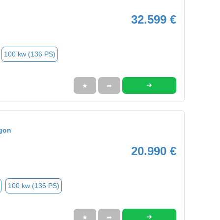
32.599 €
100 kw (136 PS)
➜
★
➦
gon
20.990 €
100 kw (136 PS)
➜
★
➦