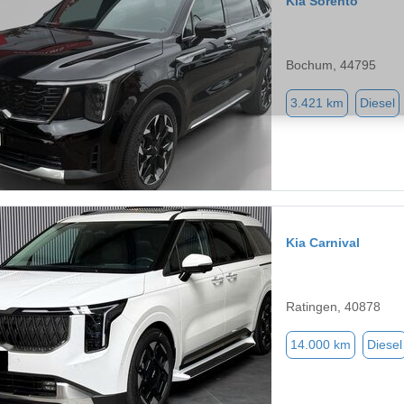
Kia Sorento
Bochum, 44795
3.421 km
Diesel
Kia Carnival
Ratingen, 40878
14.000 km
Diesel