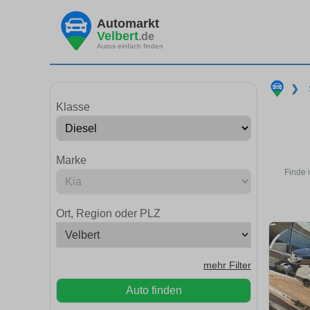
Automarkt
Velbert
.de
Autos einfach finden
❯
Klasse
Marke
Finde 
Ort, Region oder PLZ
mehr Filter
Auto finden