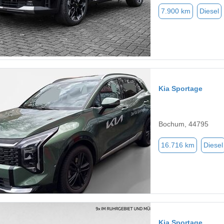
7.900 km
Diesel
Kia Sportage
Bochum, 44795
16.716 km
Diesel
Kia Sportage