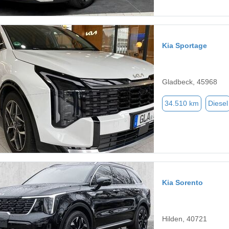
Kia Sportage
Gladbeck, 45968
34.510 km
Diesel
Kia Sorento
Hilden, 40721