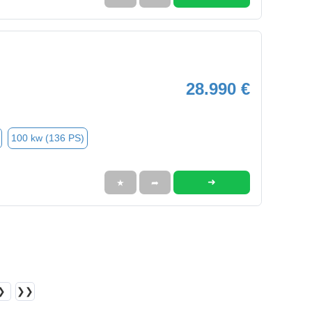
28.990 €
100 kw (136 PS)
➜
★
➦
❯
❯❯