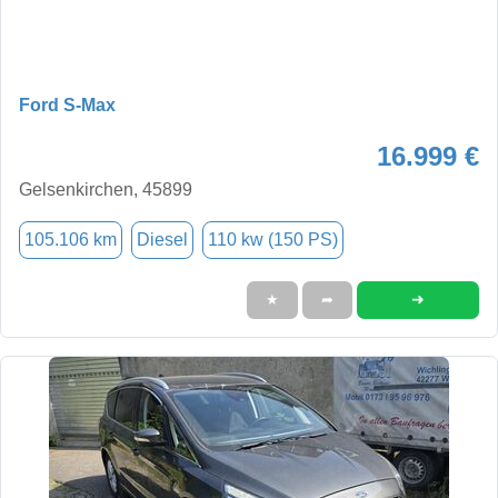
Ford S-Max
16.999 €
Gelsenkirchen, 45899
105.106 km
Diesel
110 kw (150 PS)
➜
★
➦