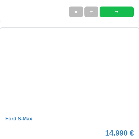
➜
★
➦
Ford S-Max
14.990 €