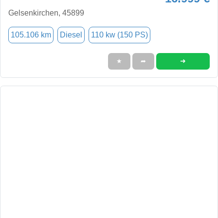
Gelsenkirchen, 45899
105.106 km
Diesel
110 kw (150 PS)
➜
★
➦