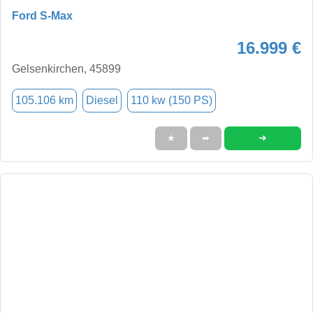
Ford S-Max
16.999 €
Gelsenkirchen, 45899
105.106 km
Diesel
110 kw (150 PS)
➜
★
➦