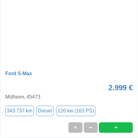
Ford S-Max
2.999 €
Mülheim, 45473
343.737 km
Diesel
120 kw (163 PS)
➜
★
➦