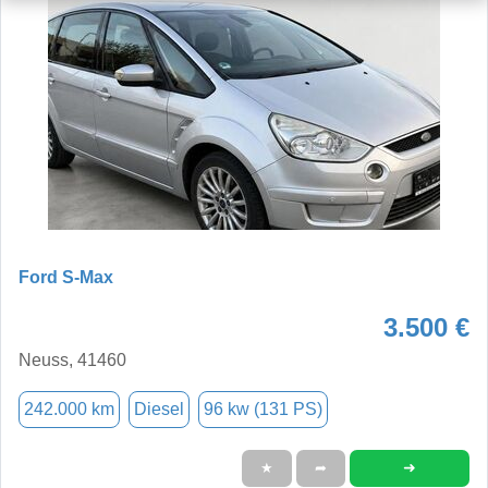
Ford S-Max
3.500 €
Neuss, 41460
242.000 km
Diesel
96 kw (131 PS)
➜
★
➦