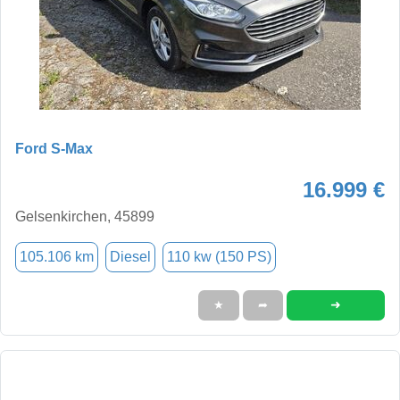
Ford S-Max
16.999 €
Gelsenkirchen, 45899
105.106 km
Diesel
110 kw (150 PS)
➜
★
➦