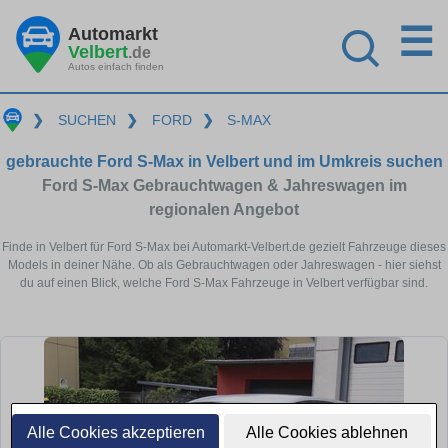
☰
Automarkt
Velbert
.de
Autos einfach finden
❯
SUCHEN
❯
FORD
❯
S-MAX
gebrauchte Ford S-Max in Velbert und im Umkreis suchen
Ford S-Max Gebrauchtwagen & Jahreswagen im
regionalen Angebot
Finde in Velbert für Ford S-Max bei Automarkt-Velbert.de gezielt Fahrzeuge dieses
Models in deiner Nähe. Ob als Gebrauchtwagen oder Jahreswagen - hier siehst
du auf einen Blick, welche Ford S-Max Fahrzeuge in Velbert verfügbar sind.
Alle Cookies akzeptieren
Alle Cookies ablehnen