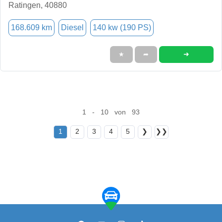
Ratingen, 40880
168.609 km
Diesel
140 kw (190 PS)
➜
★
➦
1 - 10 von 93
1
2
3
4
5
❯
❯❯