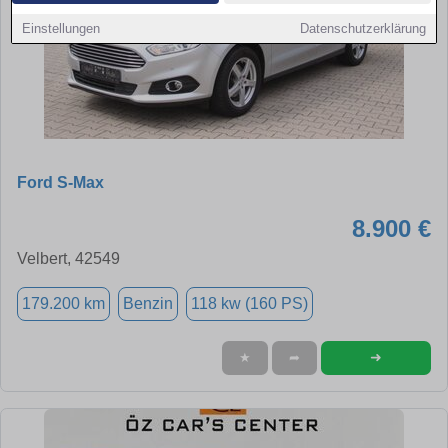
Einstellungen
Datenschutzerklärung
Ford S-Max
8.900 €
Velbert, 42549
179.200 km
Benzin
118 kw (160 PS)
➜
★
➦