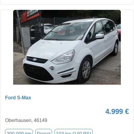
Ford S-Max
4.999 €
Oberhausen, 46149
200.000 km
Diesel
103 kw (140 PS)