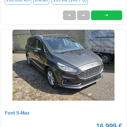
➜
★
➦
Ford S-Max
16.999 €