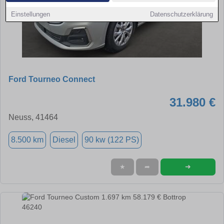
Einstellungen
Datenschutzerklärung
Ford Tourneo Connect
31.980 €
Neuss, 41464
8.500 km
Diesel
90 kw (122 PS)
➜
★
➦