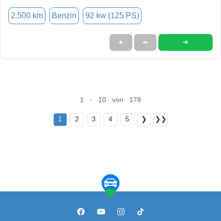
2.500 km
Benzin
92 kw (125 PS)
➜
★
➦
1 - 10 von 178
1
2
3
4
5
❯
❯❯