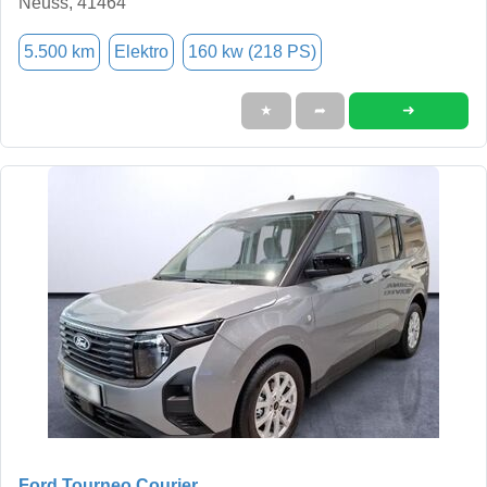
Neuss, 41464
5.500 km
Elektro
160 kw (218 PS)
➜
★
➦
Ford Tourneo Courier