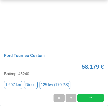
Ford Tourneo Custom
58.179 €
Bottrop, 46240
1.697 km
Diesel
125 kw (170 PS)
➜
★
➦