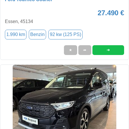
27.490 €
Essen, 45134
1.990 km
Benzin
92 kw (125 PS)
➜
★
➦