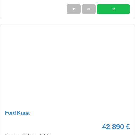
➜
★
➦
Ford Kuga
42.890 €