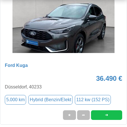
Ford Kuga
36.490 €
Düsseldorf, 40233
5.000 km
Hybrid (Benzin/Elekt
112 kw (152 PS)
➜
★
➦