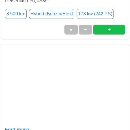
Gelsenkirchen, 45891
8.500 km
Hybrid (Benzin/Elekt
178 kw (242 PS)
➜
★
➦
Ford Puma