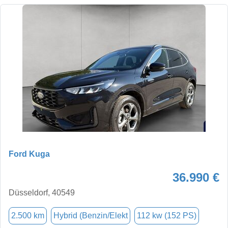
Ford Kuga
36.990 €
Düsseldorf, 40549
2.500 km
Hybrid (Benzin/Elekt
112 kw (152 PS)