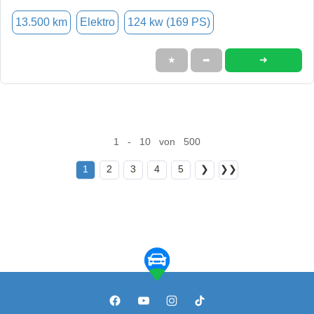
13.500 km
Elektro
124 kw (169 PS)
➜
★
➦
1 - 10 von 500
1
2
3
4
5
❯
❯❯