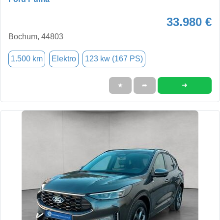
33.980 €
Bochum, 44803
1.500 km
Elektro
123 kw (167 PS)
➜
★
➦