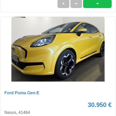
➜
★
➦
Ford Puma Gen-E
30.950 €
Neuss, 41464