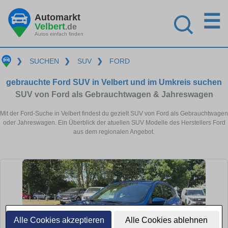
☰
Automarkt
Velbert
.de
Autos einfach finden
❯
SUCHEN
❯
SUV
❯
FORD
gebrauchte Ford SUV in Velbert und im Umkreis suchen
SUV von Ford als Gebrauchtwagen & Jahreswagen
Mit der Ford-Suche in Velbert findest du gezielt SUV von Ford als Gebrauchtwagen
oder Jahreswagen. Ein Überblick der atuellen SUV Modelle des Herstellers Ford
aus dem regionalen Angebot.
Alle Cookies akzeptieren
Alle Cookies ablehnen