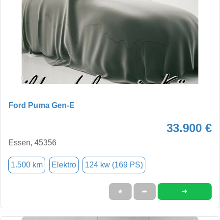
Ford Puma Gen-E
33.900 €
Essen, 45356
1.500 km
Elektro
124 kw (169 PS)
➜
★
➦