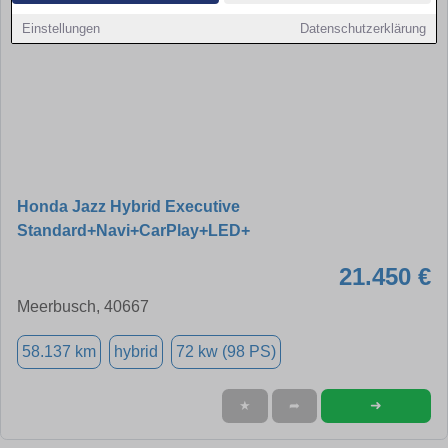
Einstellungen
Datenschutzerklärung
Honda Jazz Hybrid Executive
Standard+Navi+CarPlay+LED+
21.450 €
Meerbusch, 40667
58.137 km
hybrid
72 kw (98 PS)
➜
★
➦