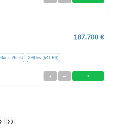
187.700 €
(Benzin/Elekt
398 kw (541 PS)
➜
★
➦
❯
❯❯