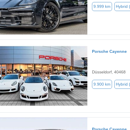
9.999 km
Hybrid 
Porsche Cayenne
Düsseldorf, 40468
9.900 km
Hybrid 
Porsche Cayenne