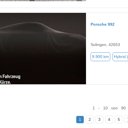
Porsche 992
Solingen, 42653
9.900 km
Hybrid 
1 - 10 von 90
1
2
3
4
5