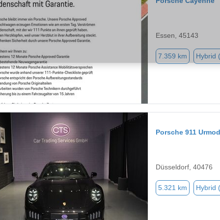
Porsche Cayenne
Essen, 45143
7.359 km
Hybrid 
Porsche 911 Urmod
Düsseldorf, 40476
5.321 km
Hybrid 