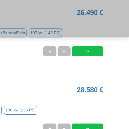
26.490 €
 (Benzin/Elekt
107 kw (145 PS)
➜
★
➦
28.580 €
n
100 kw (136 PS)
➜
★
➦