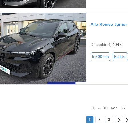
Alfa Romeo Junior
Düsseldorf, 40472
5.500 km
Elektro
1 - 10 von 22
1
2
3
❯