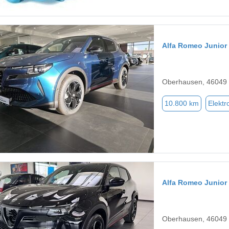
Alfa Romeo Junior
Oberhausen, 46049
10.800 km
Elektr
Alfa Romeo Junior
Oberhausen, 46049