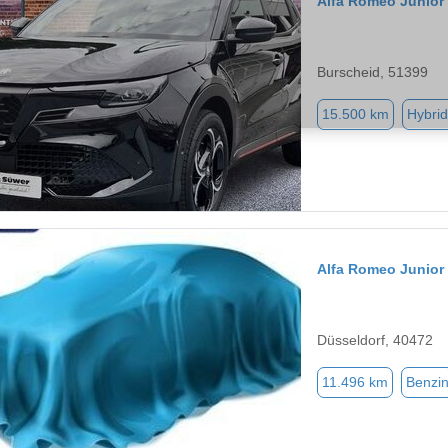
Alfa Romeo Junior
Burscheid, 51399
15.500 km
Hybrid
Alfa Romeo Junior
Düsseldorf, 40472
11.496 km
Benzi