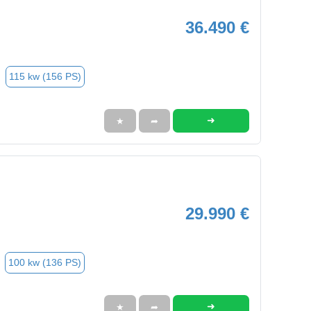
36.490 €
115 kw (156 PS)
➜
★
➦
29.990 €
100 kw (136 PS)
➜
★
➦