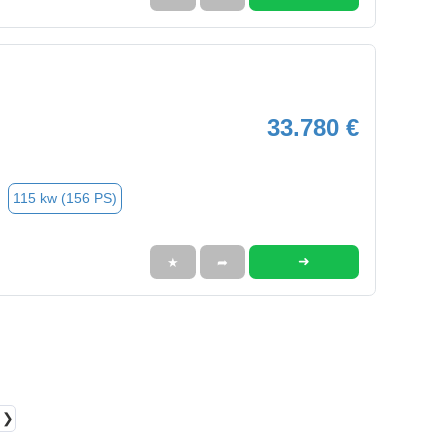
33.780 €
115 kw (156 PS)
➜
★
➦
❯❯