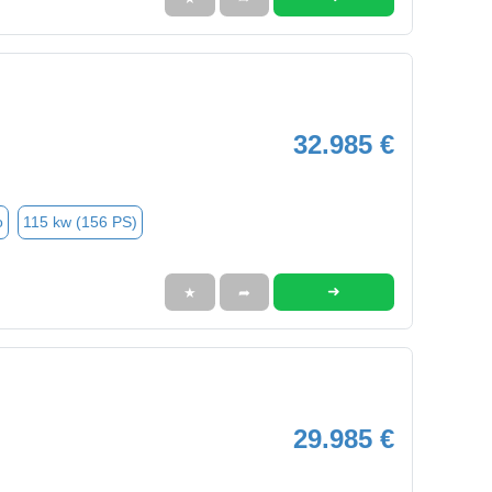
32.985 €
o
115 kw (156 PS)
➜
★
➦
29.985 €