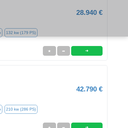
28.940 €
o
132 kw (179 PS)
➜
★
➦
42.790 €
o
210 kw (286 PS)
➜
★
➦