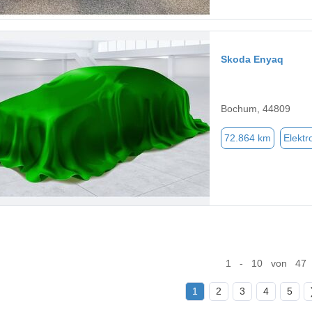
Skoda Enyaq
Bochum, 44809
72.864 km
Elektr
1 - 10 von 47
1
2
3
4
5