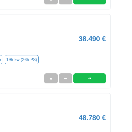
38.490 €
o
195 kw (265 PS)
➜
★
➦
48.780 €