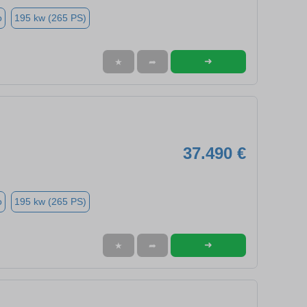
o
195 kw (265 PS)
➜
★
➦
37.490 €
o
195 kw (265 PS)
➜
★
➦