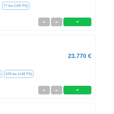
77 kw (105 PS)
➜
★
➦
23.770 €
o
109 kw (148 PS)
➜
★
➦