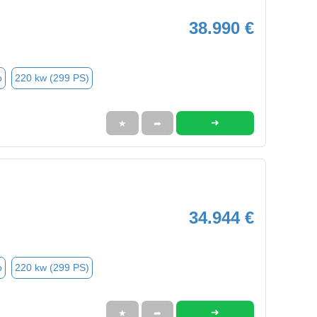
38.990 €
o
220 kw (299 PS)
➜
★
➦
34.944 €
o
220 kw (299 PS)
➜
★
➦