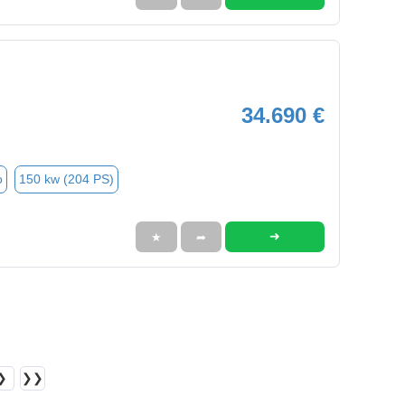
34.690 €
o
150 kw (204 PS)
➜
★
➦
❯
❯❯