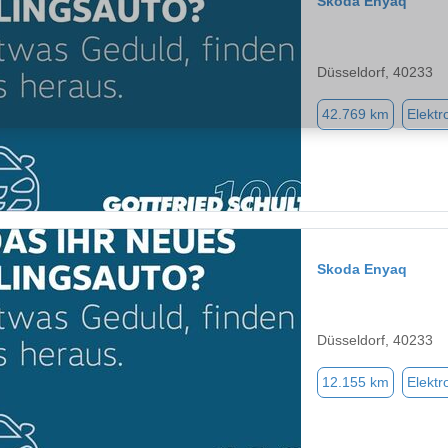
Skoda Enyaq
Düsseldorf, 40233
42.769 km
Elektr
Skoda Enyaq
Düsseldorf, 40233
12.155 km
Elektr