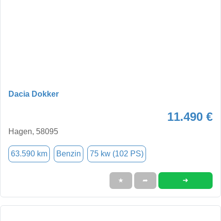
Dacia Dokker
11.490 €
Hagen, 58095
63.590 km
Benzin
75 kw (102 PS)
➜
★
➦