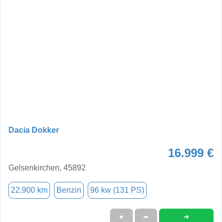
Dacia Dokker
16.999 €
Gelsenkirchen, 45892
22.900 km
Benzin
96 kw (131 PS)
➜
★
➦