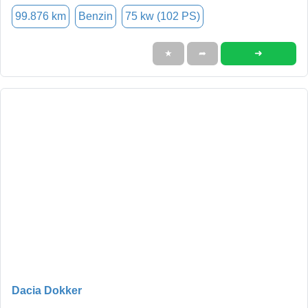
99.876 km
Benzin
75 kw (102 PS)
➜
★
➦
Dacia Dokker