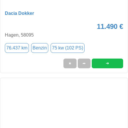
Dacia Dokker
11.490 €
Hagen, 58095
76.437 km
Benzin
75 kw (102 PS)
➜
★
➦