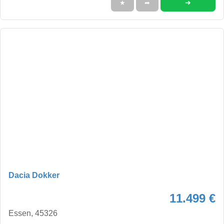
➜
★
➦
Dacia Dokker
11.499 €
Essen, 45326