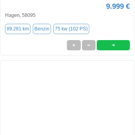
9.999 €
Hagen, 58095
89.281 km
Benzin
75 kw (102 PS)
➜
★
➦