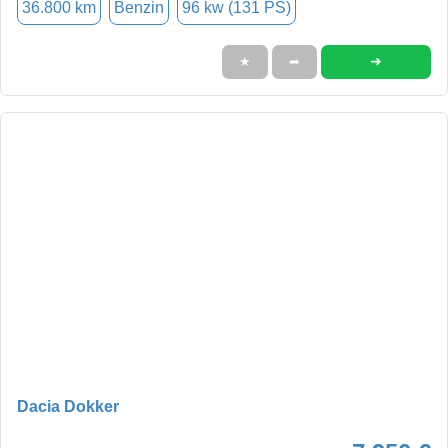
36.800 km
Benzin
96 kw (131 PS)
➜
★
➦
Dacia Dokker