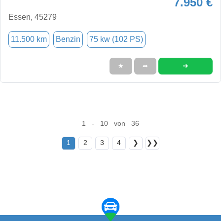
7.950 €
Essen, 45279
11.500 km
Benzin
75 kw (102 PS)
➜
★
➦
1 - 10 von 36
1
2
3
4
❯
❯❯