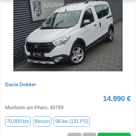
Dacia Dokker
14.990 €
Monheim am Rhein, 40789
70.000 km
Benzin
96 kw (131 PS)