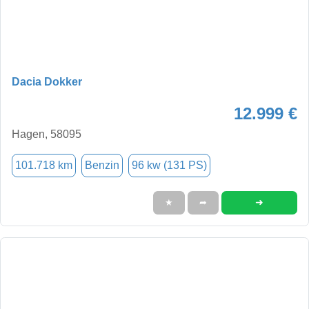
Dacia Dokker
12.999 €
Hagen, 58095
101.718 km
Benzin
96 kw (131 PS)
➜
★
➦