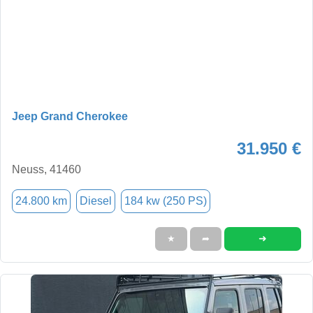
Jeep Grand Cherokee
31.950 €
Neuss, 41460
24.800 km
Diesel
184 kw (250 PS)
➜
★
➦