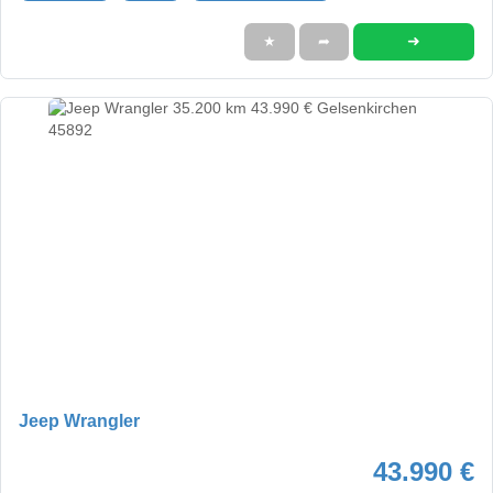
➜
★
➦
Jeep Wrangler
43.990 €