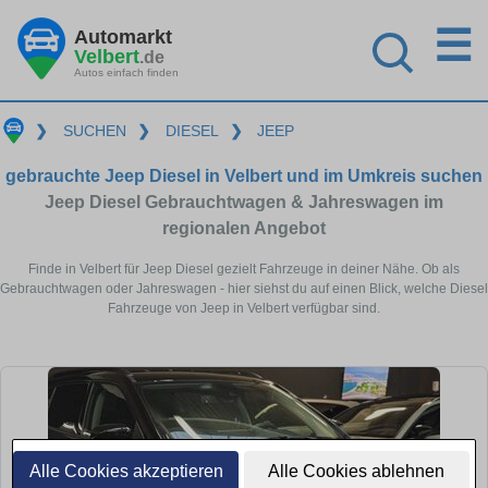
☰
Automarkt
Velbert
.de
Autos einfach finden
❯
SUCHEN
❯
DIESEL
❯
JEEP
gebrauchte Jeep Diesel in Velbert und im Umkreis suchen
Jeep Diesel Gebrauchtwagen & Jahreswagen im
regionalen Angebot
Finde in Velbert für Jeep Diesel gezielt Fahrzeuge in deiner Nähe. Ob als
Gebrauchtwagen oder Jahreswagen - hier siehst du auf einen Blick, welche Diesel
Fahrzeuge von Jeep in Velbert verfügbar sind.
Alle Cookies akzeptieren
Alle Cookies ablehnen