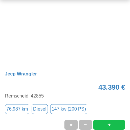
Jeep Wrangler
43.390 €
Remscheid, 42855
76.987 km
Diesel
147 kw (200 PS)
➜
★
➦