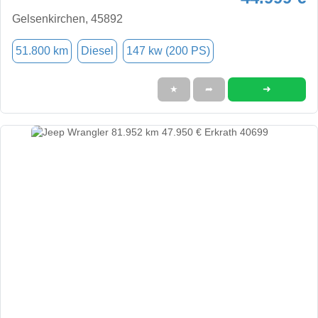
Gelsenkirchen, 45892
51.800 km
Diesel
147 kw (200 PS)
➜
★
➦