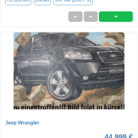
➜
★
➦
Jeep Wrangler
44.999 €