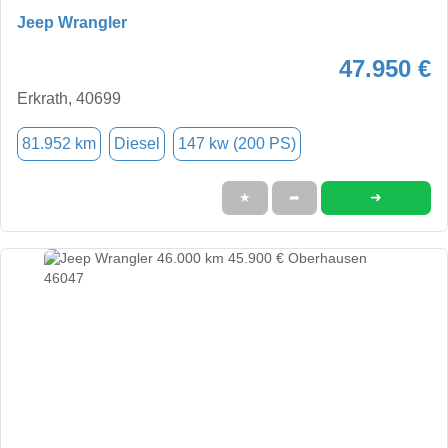
Jeep Wrangler
47.950 €
Erkrath, 40699
81.952 km
Diesel
147 kw (200 PS)
➜
★
➦