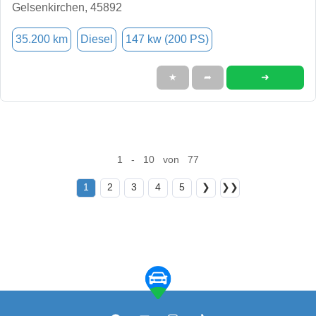
Gelsenkirchen, 45892
35.200 km
Diesel
147 kw (200 PS)
➜
★
➦
1 - 10 von 77
1
2
3
4
5
❯
❯❯