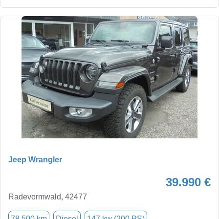
Jeep Wrangler
39.990 €
Radevormwald, 42477
78.500 km
Diesel
147 kw (200 PS)