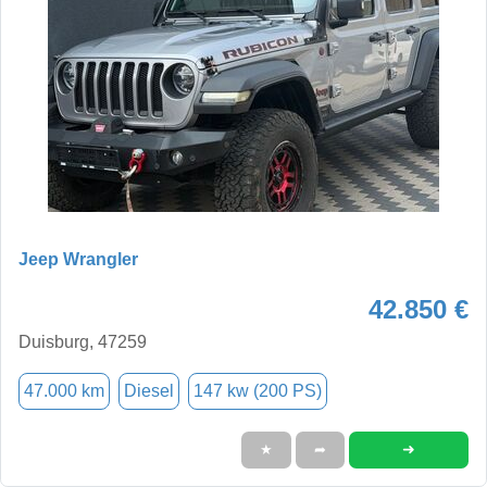
Jeep Wrangler
42.850 €
Duisburg, 47259
47.000 km
Diesel
147 kw (200 PS)
➜
★
➦