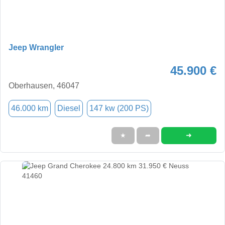
Jeep Wrangler
45.900 €
Oberhausen, 46047
46.000 km
Diesel
147 kw (200 PS)
➜
★
➦