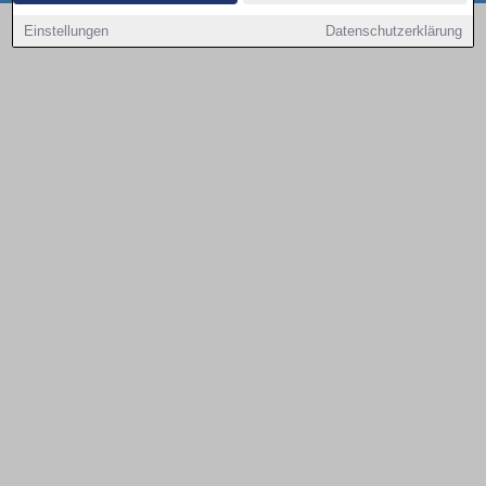
Copyright © 2000 - 2026 | 1A Infosysteme GmbH | Content by: 1a-sites-autos
Einstellungen
Datenschutzerklärung
09.08.2026