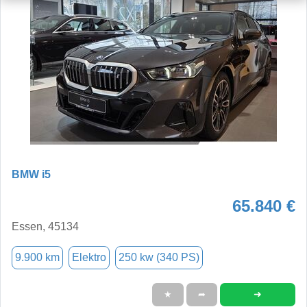
BMW i5
65.840 €
Essen, 45134
9.900 km
Elektro
250 kw (340 PS)
➜
★
➦