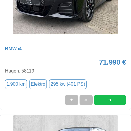
BMW i4
71.990 €
Hagen, 58119
1.900 km
Elektro
295 kw (401 PS)
➜
★
➦