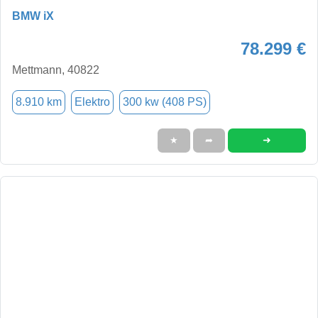
BMW iX
78.299 €
Mettmann, 40822
8.910 km
Elektro
300 kw (408 PS)
➜
★
➦