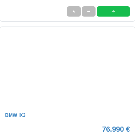
➜
★
➦
BMW iX3
76.990 €