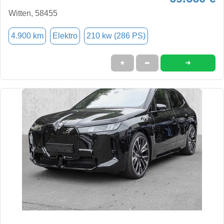
Witten, 58455
4.900 km
Elektro
210 kw (286 PS)
➜
★
➦