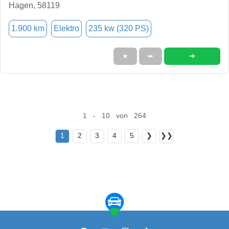
Hagen, 58119
1.900 km
Elektro
235 kw (320 PS)
➜
★
➦
1 - 10 von 264
1
2
3
4
5
❯
❯❯