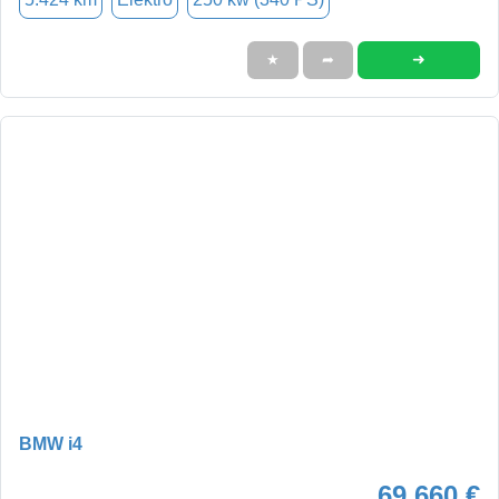
➜
★
➦
BMW i4
69.660 €