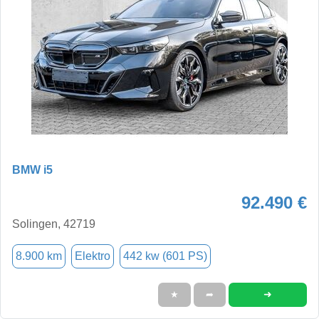
BMW i5
92.490 €
Solingen, 42719
8.900 km
Elektro
442 kw (601 PS)
➜
★
➦