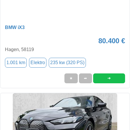
BMW iX3
80.400 €
Hagen, 58119
1.001 km
Elektro
235 kw (320 PS)
➜
★
➦