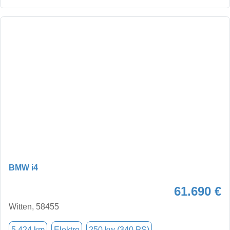
BMW i4
61.690 €
Witten, 58455
5.424 km
Elektro
250 kw (340 PS)