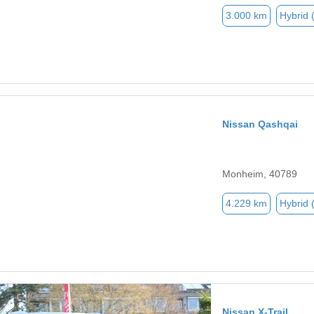
3.000 km
Hybrid 
Nissan Qashqai
Monheim, 40789
4.229 km
Hybrid 
Nissan X-Trail