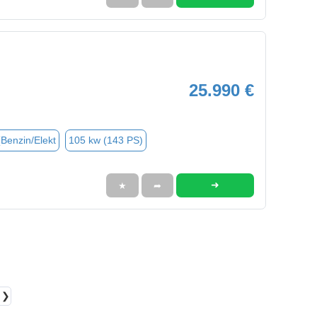
25.990 €
(Benzin/Elekt
105 kw (143 PS)
➜
★
➦
❯❯