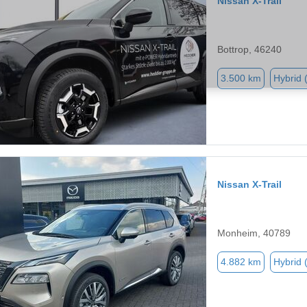
Nissan X-Trail
Bottrop, 46240
3.500 km
Hybrid 
Nissan X-Trail
Monheim, 40789
4.882 km
Hybrid 