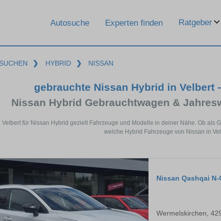
Ratgeber
Autosuche
Experten finden
SUCHEN
❯
HYBRID
❯
NISSAN
gebrauchte Nissan Hybrid in Velbert 
Nissan Hybrid Gebrauchtwagen & Jahres
n Velbert für Nissan Hybrid gezielt Fahrzeuge und Modelle in deiner Nähe. Ob als 
welche Hybrid Fahrzeuge von Nissan in Velb
Nissan Qashqai N-
Wermelskirchen, 42