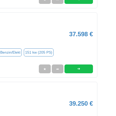
37.598 €
(Benzin/Elekt
151 kw (205 PS)
➜
★
➦
39.250 €