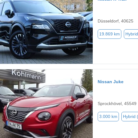
Düsseldorf, 40625
19.869 km
Hybrid
Nissan Juke
Sprockhövel, 45549
3.000 km
Hybrid 