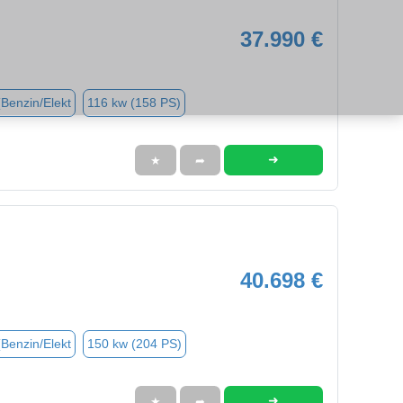
37.990 €
(Benzin/Elekt
116 kw (158 PS)
➜
★
➦
40.698 €
(Benzin/Elekt
150 kw (204 PS)
➜
★
➦