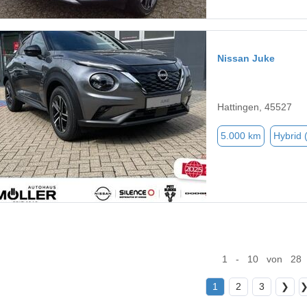
Nissan Juke
Hattingen, 45527
5.000 km
Hybrid 
1 - 10 von 28
1
2
3
❯