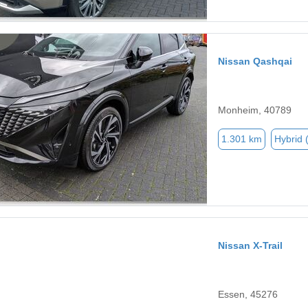
Nissan Qashqai
Monheim, 40789
1.301 km
Hybrid 
Nissan X-Trail
Essen, 45276