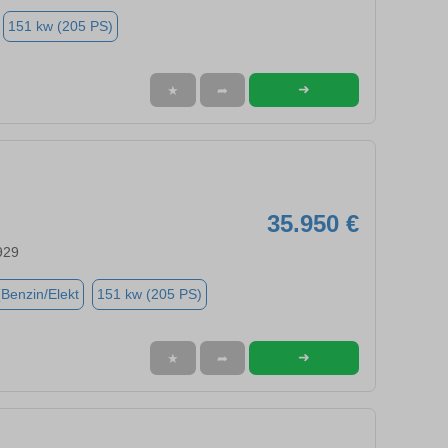
151 kw (205 PS)
➜
★
➦
35.950 €
929
(Benzin/Elekt
151 kw (205 PS)
➜
★
➦