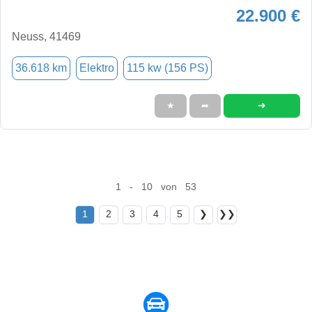
22.900 €
Neuss, 41469
36.618 km
Elektro
115 kw (156 PS)
➜
★
➦
1 - 10 von 53
1
2
3
4
5
❯
❯❯