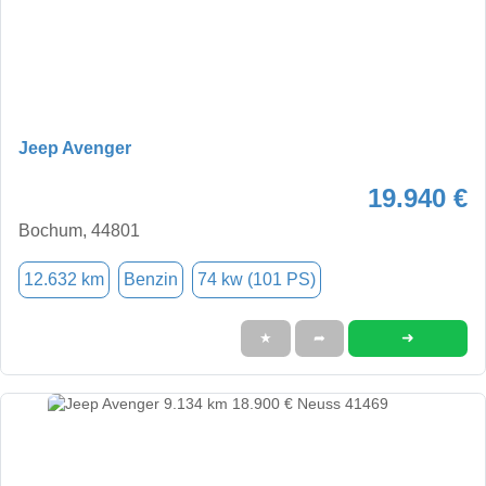
Jeep Avenger
19.940 €
Bochum, 44801
12.632 km
Benzin
74 kw (101 PS)
➜
★
➦