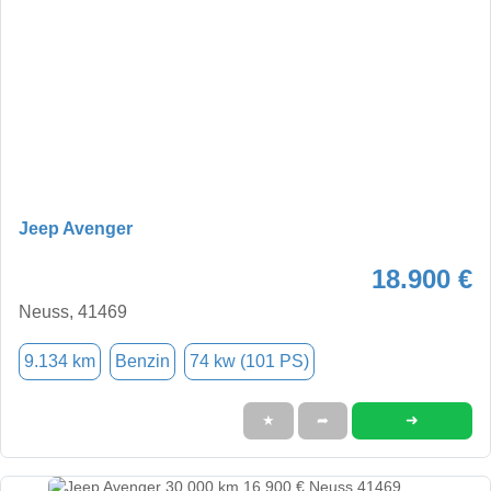
Jeep Avenger
18.900 €
Neuss, 41469
9.134 km
Benzin
74 kw (101 PS)
➜
★
➦