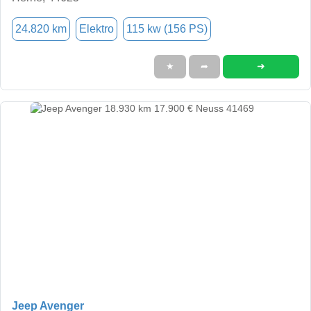
24.820 km
Elektro
115 kw (156 PS)
➜
★
➦
Jeep Avenger