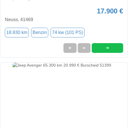
17.900 €
Neuss, 41469
18.930 km
Benzin
74 kw (101 PS)
➜
★
➦