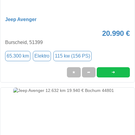
Jeep Avenger
20.990 €
Burscheid, 51399
65.300 km
Elektro
115 kw (156 PS)
➜
★
➦