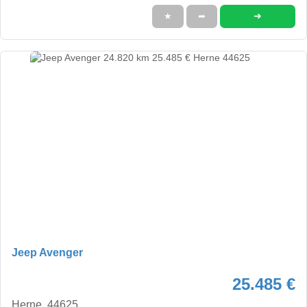
➜
★
➦
Jeep Avenger
25.485 €
Herne, 44625