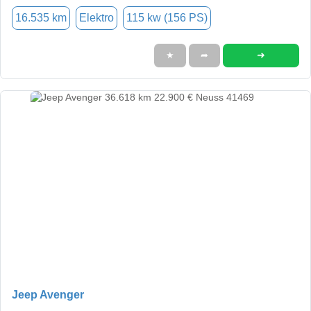
16.535 km
Elektro
115 kw (156 PS)
➜
★
➦
Jeep Avenger