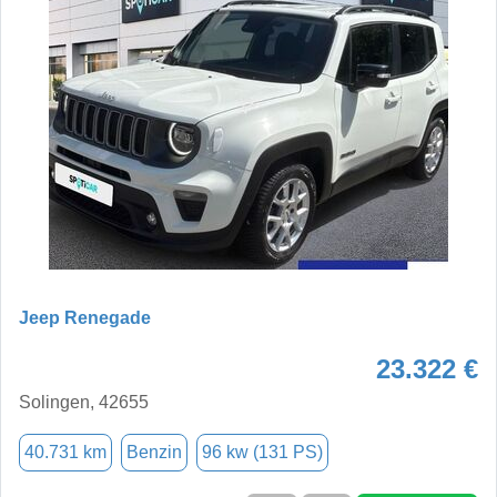
Jeep Renegade
23.322 €
Solingen, 42655
40.731 km
Benzin
96 kw (131 PS)