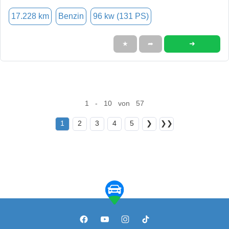
17.228 km
Benzin
96 kw (131 PS)
➜
★
➦
1 - 10 von 57
1
2
3
4
5
❯
❯❯