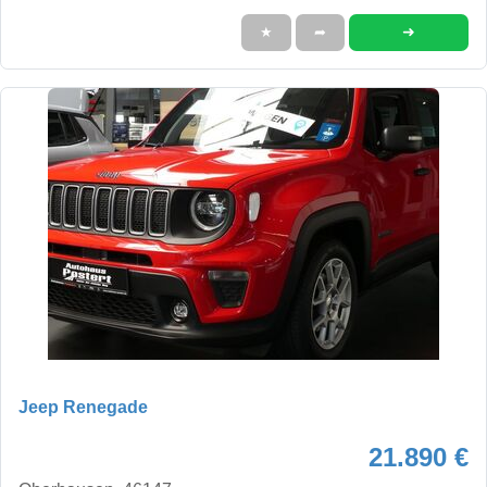
➜
★
➦
Jeep Renegade
21.890 €