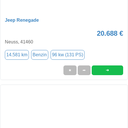
Jeep Renegade
20.688 €
Neuss, 41460
14.581 km
Benzin
96 kw (131 PS)
➜
★
➦