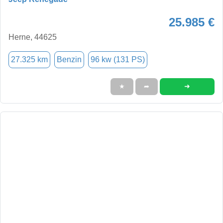
25.985 €
Herne, 44625
27.325 km
Benzin
96 kw (131 PS)
➜
★
➦