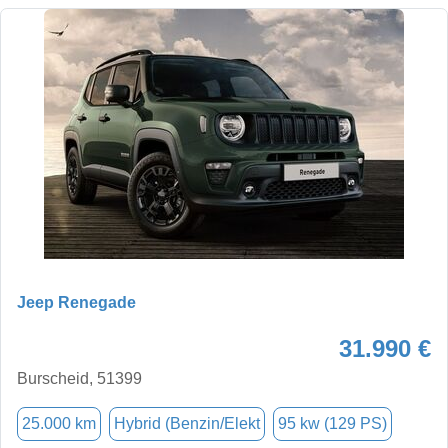
Jeep Renegade
31.990 €
Burscheid, 51399
25.000 km
Hybrid (Benzin/Elekt
95 kw (129 PS)