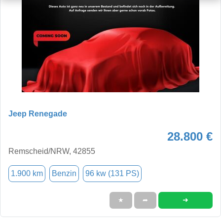
Jeep Renegade
28.800 €
Remscheid/NRW, 42855
1.900 km
Benzin
96 kw (131 PS)
➜
★
➦