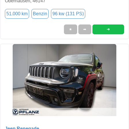
Oberhausen, 46147
51.000 km
Benzin
96 kw (131 PS)
➜
★
➦
Jeep Renegade