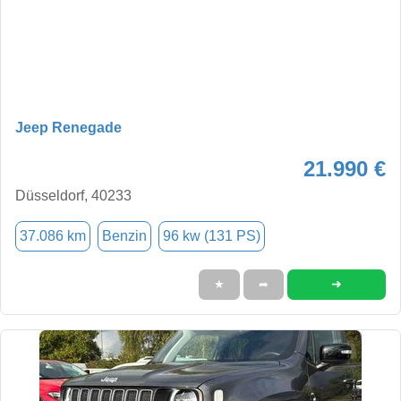
Jeep Renegade
21.990 €
Düsseldorf, 40233
37.086 km
Benzin
96 kw (131 PS)
➜
★
➦