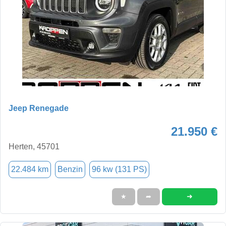
Jeep Renegade
21.950 €
Herten, 45701
22.484 km
Benzin
96 kw (131 PS)
➜
★
➦