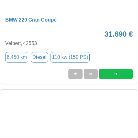
BMW 220 Gran Coupé
31.690 €
Velbert, 42553
6.450 km
Diesel
110 kw (150 PS)
➜
★
➦