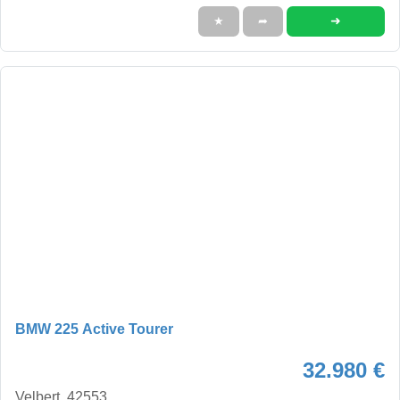
➜
★
➦
BMW 225 Active Tourer
32.980 €
Velbert, 42553