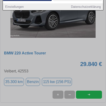
Einstellungen
Datenschutzerklärung
BMW 220 Active Tourer
29.840 €
Velbert, 42553
35.300 km
Benzin
115 kw (156 PS)
➜
★
➦