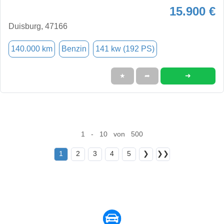
15.900 €
Duisburg, 47166
140.000 km
Benzin
141 kw (192 PS)
➜
★
➦
1 - 10 von 500
1
2
3
4
5
❯
❯❯