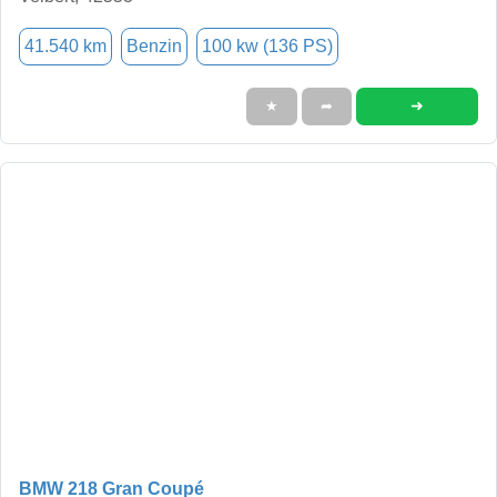
41.540 km
Benzin
100 kw (136 PS)
➜
★
➦
BMW 218 Gran Coupé