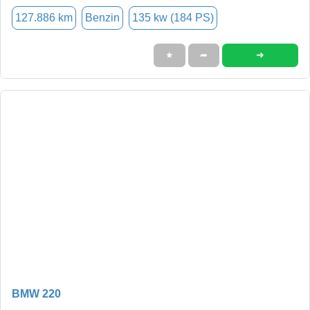
127.886 km
Benzin
135 kw (184 PS)
➜
★
➦
BMW 220