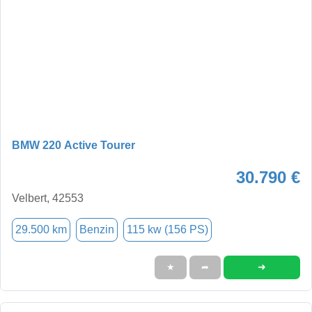
BMW 220 Active Tourer
30.790 €
Velbert, 42553
29.500 km
Benzin
115 kw (156 PS)
➜
★
➦