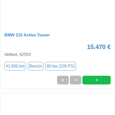
BMW 216 Active Tourer
15.470 €
Velbert, 42553
41.800 km
Benzin
80 kw (109 PS)
➜
★
➦