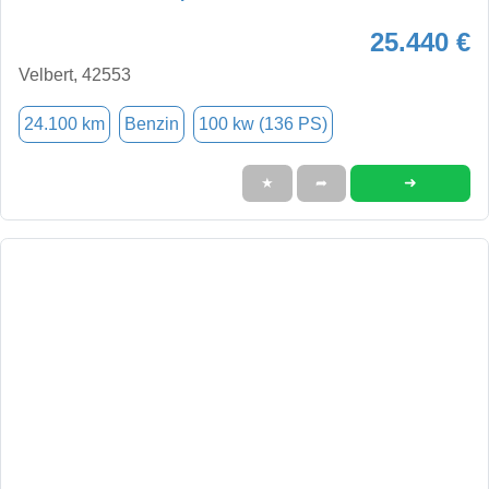
25.440 €
Velbert, 42553
24.100 km
Benzin
100 kw (136 PS)
➜
★
➦