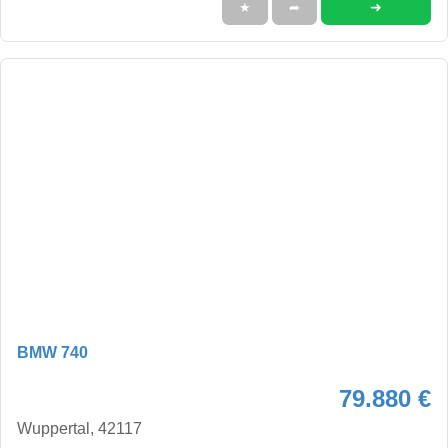
➜
★
➦
BMW 740
79.880 €
Wuppertal, 42117