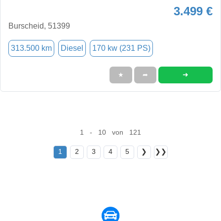
3.499 €
Burscheid, 51399
313.500 km
Diesel
170 kw (231 PS)
➜
★
➦
1 - 10 von 121
1
2
3
4
5
❯
❯❯