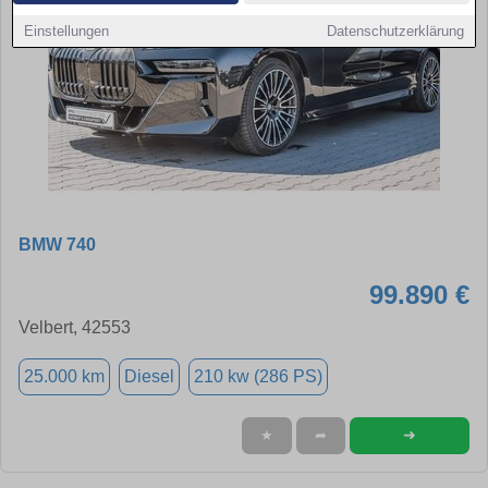
Einstellungen
Datenschutzerklärung
BMW 740
99.890 €
Velbert, 42553
25.000 km
Diesel
210 kw (286 PS)
➜
★
➦