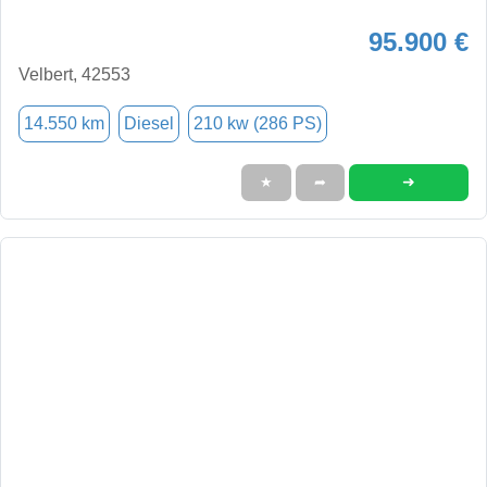
95.900 €
Velbert, 42553
14.550 km
Diesel
210 kw (286 PS)
➜
★
➦