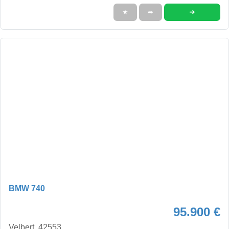
➜
★
➦
BMW 740
95.900 €
Velbert, 42553