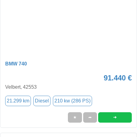
BMW 740
91.440 €
Velbert, 42553
21.299 km
Diesel
210 kw (286 PS)
➜
★
➦