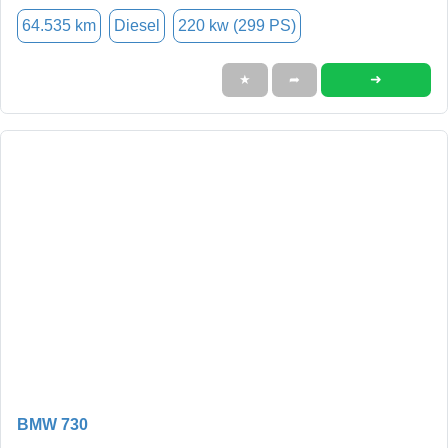
64.535 km
Diesel
220 kw (299 PS)
➜
★
➦
BMW 730