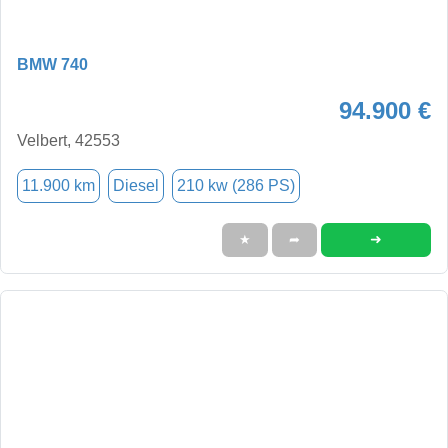
BMW 740
94.900 €
Velbert, 42553
11.900 km
Diesel
210 kw (286 PS)
➜
★
➦