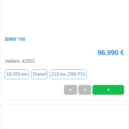
BMW 740
96.990 €
Velbert, 42553
18.550 km
Diesel
210 kw (286 PS)
➜
★
➦