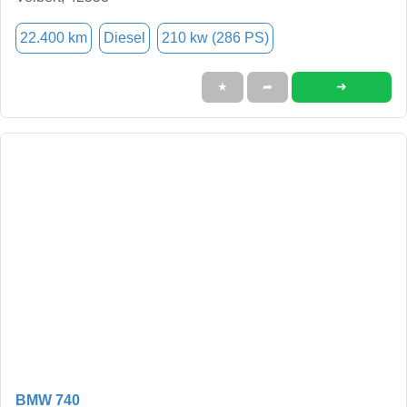
22.400 km
Diesel
210 kw (286 PS)
➜
★
➦
BMW 740