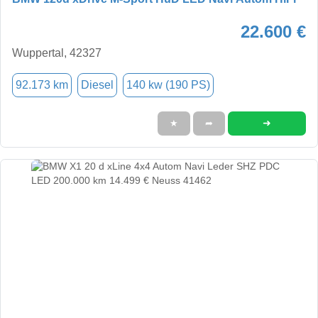
22.600 €
Wuppertal, 42327
92.173 km
Diesel
140 kw (190 PS)
➜
★
➦