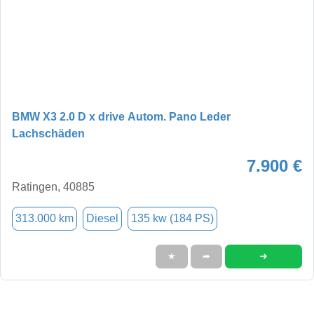
BMW X3 2.0 D x drive Autom. Pano Leder
Lachschäden
7.900 €
Ratingen, 40885
313.000 km
Diesel
135 kw (184 PS)
➜
★
➦