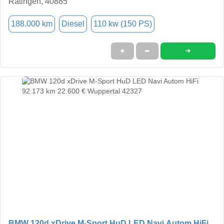
Ratingen, 40885
188.000 km
Diesel
110 kw (150 PS)
➜
★
➦
BMW 120d xDrive M-Sport HuD LED Navi Autom HiFi