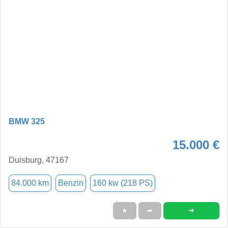
BMW 325
15.000 €
Duisburg, 47167
84.000 km
Benzin
160 kw (218 PS)
➜
★
➦