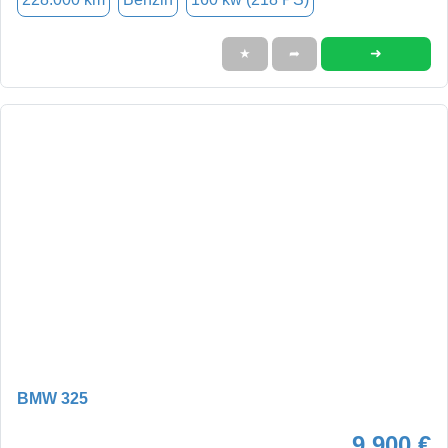
➜
★
➦
BMW 325
9.900 €