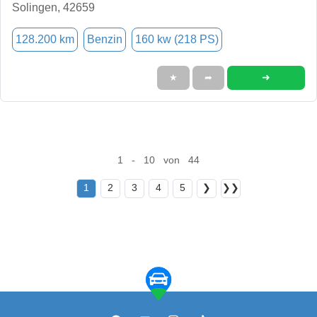
Solingen, 42659
128.200 km
Benzin
160 kw (218 PS)
➜
★
➦
1 - 10 von 44
1
2
3
4
5
❯
❯❯