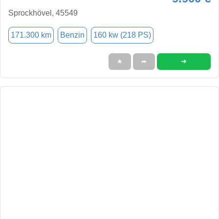
Sprockhövel, 45549
171.300 km
Benzin
160 kw (218 PS)
➜
★
➦