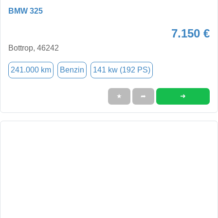
BMW 325
7.150 €
Bottrop, 46242
241.000 km
Benzin
141 kw (192 PS)
➜
★
➦