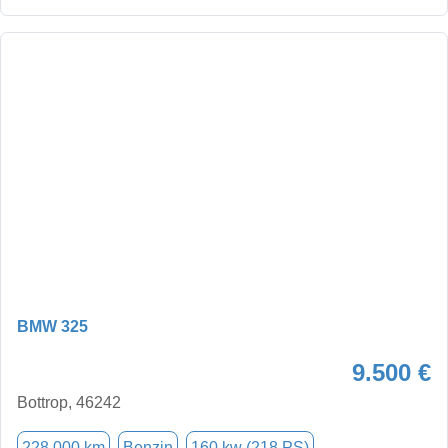
BMW 325
9.500 €
Bottrop, 46242
228.000 km
Benzin
160 kw (218 PS)