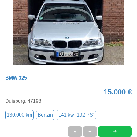
BMW 325
15.000 €
Duisburg, 47198
130.000 km
Benzin
141 kw (192 PS)
➜
★
➦