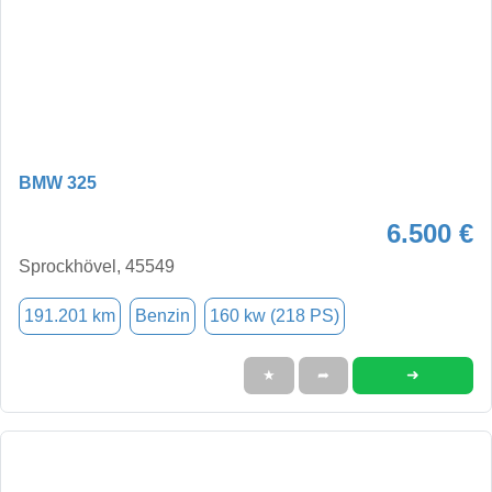
BMW 325
6.500 €
Sprockhövel, 45549
191.201 km
Benzin
160 kw (218 PS)
➜
★
➦