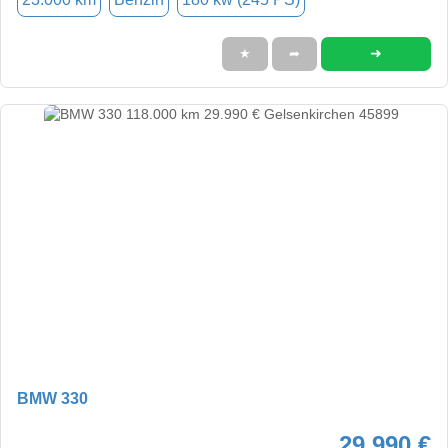
➜
★
➦
BMW 330
29.990 €