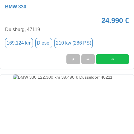
BMW 330
24.990 €
Duisburg, 47119
169.124 km
Diesel
210 kw (286 PS)
➜
★
➦