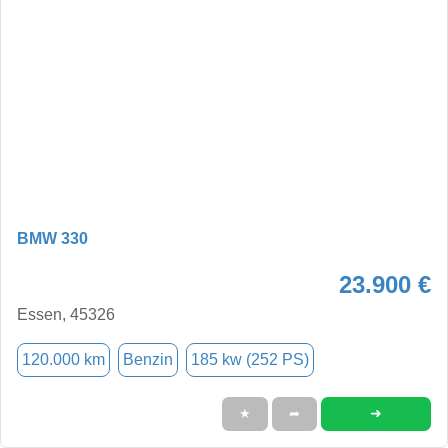
BMW 330
23.900 €
Essen, 45326
120.000 km
Benzin
185 kw (252 PS)
➜
★
➦