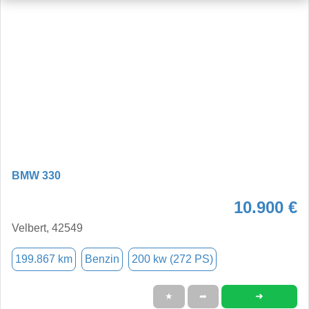
BMW 330
10.900 €
Velbert, 42549
199.867 km
Benzin
200 kw (272 PS)
➜
★
➦