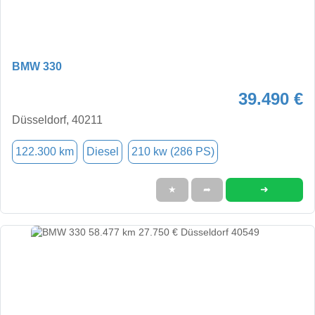
BMW 330
39.490 €
Düsseldorf, 40211
122.300 km
Diesel
210 kw (286 PS)
➜
★
➦