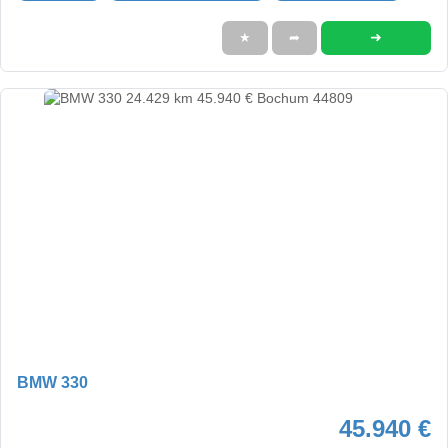
➜
★
➦
BMW 330
45.940 €