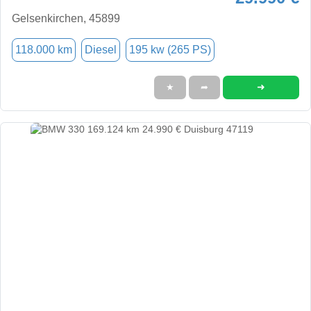
Gelsenkirchen, 45899
118.000 km
Diesel
195 kw (265 PS)
➜
★
➦