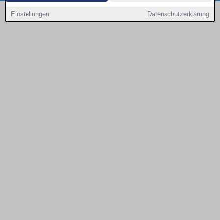
Copyright © 2000 - 2026 | 1A Infosysteme GmbH | Content by: 1a-sites-autos
Einstellungen
Datenschutzerklärung
09.08.2026