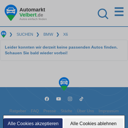
☰
Automarkt
Velbert
.de
Autos einfach finden
❯
SUCHEN
❯
BMW
❯
X6
Leider konnten wir derzeit keine passenden Autos finden.
Schauen Sie bald wieder vorbei!
Ratgeber
FAQ
Presse
Städte
Über Uns
Impressum
Datenschutz
Cookies
Alle Cookies akzeptieren
Alle Cookies ablehnen