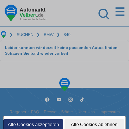
☰
Automarkt
Velbert
.de
Autos einfach finden
❯
SUCHEN
❯
BMW
❯
840
Leider konnten wir derzeit keine passenden Autos finden.
Schauen Sie bald wieder vorbei!
Ratgeber
FAQ
Presse
Städte
Über Uns
Impressum
Datenschutz
Cookies
Alle Cookies akzeptieren
Alle Cookies ablehnen