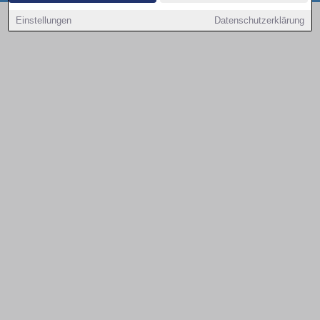
Copyright © 2000 - 2026 | 1A Infosysteme GmbH | Content by: 1a-sites-autos
Einstellungen
Datenschutzerklärung
08.08.2026