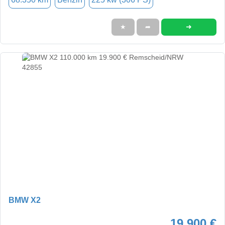
➜
★
➦
BMW X2
19.900 €