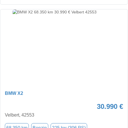
BMW X2
30.990 €
Velbert, 42553
68.350 km
Benzin
225 kw (306 PS)