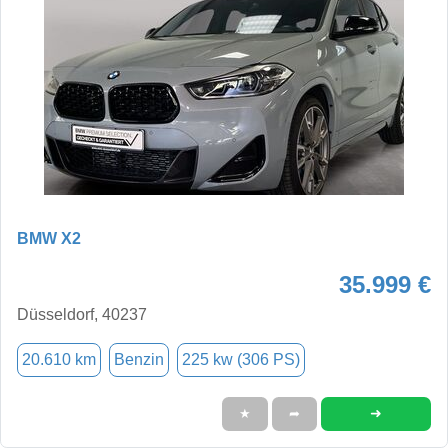
BMW X2
35.999 €
Düsseldorf, 40237
20.610 km
Benzin
225 kw (306 PS)
➜
★
➦