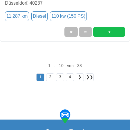
Düsseldorf, 40237
11.287 km
Diesel
110 kw (150 PS)
➜
★
➦
1 - 10 von 38
1
2
3
4
❯
❯❯