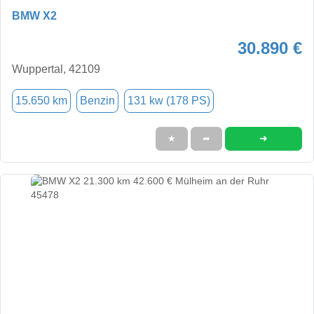
BMW X2
30.890 €
Wuppertal, 42109
15.650 km
Benzin
131 kw (178 PS)
➜
★
➦