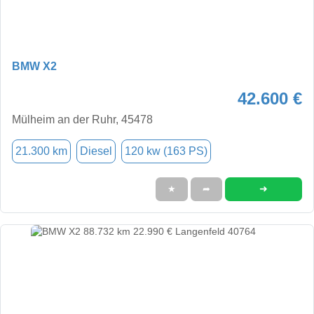
BMW X2
42.600 €
Mülheim an der Ruhr, 45478
21.300 km
Diesel
120 kw (163 PS)
➜
★
➦