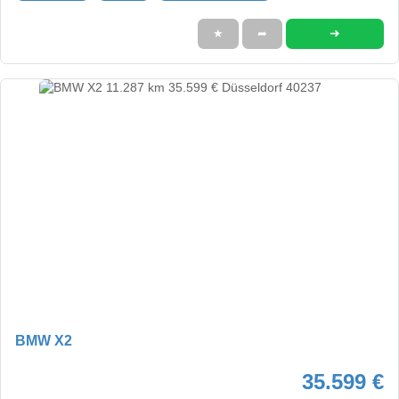
➜
★
➦
BMW X2
35.599 €