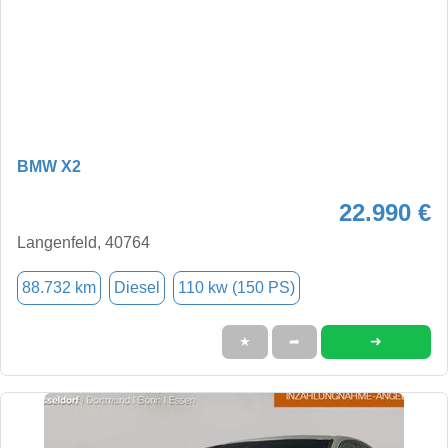
BMW X2
22.990 €
Langenfeld, 40764
88.732 km
Diesel
110 kw (150 PS)
➜
★
➦