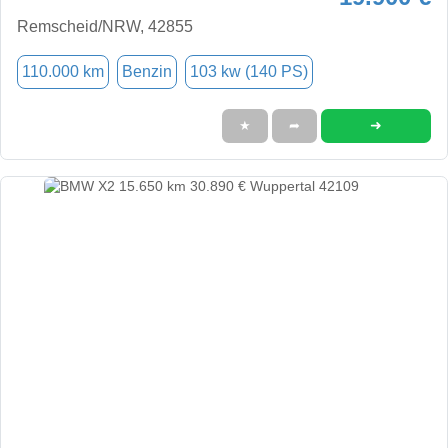
Remscheid/NRW, 42855
110.000 km
Benzin
103 kw (140 PS)
➜
★
➦