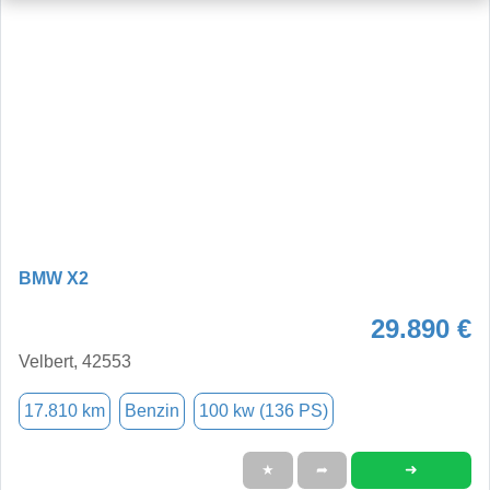
BMW X2
29.890 €
Velbert, 42553
17.810 km
Benzin
100 kw (136 PS)
➜
★
➦