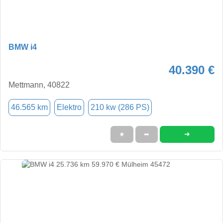
BMW i4
40.390 €
Mettmann, 40822
46.565 km
Elektro
210 kw (286 PS)
➜
★
➦