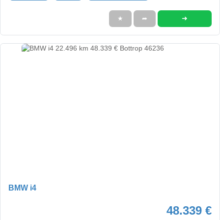
➜
★
➦
BMW i4
48.339 €