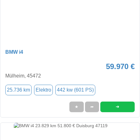
BMW i4
59.970 €
Mülheim, 45472
25.736 km
Elektro
442 kw (601 PS)
➜
★
➦