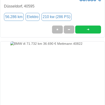
Düsseldorf, 40595
56.286 km
Elektro
210 kw (286 PS)
➜
★
➦