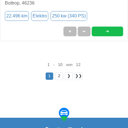
Bottrop, 46236
22.496 km
Elektro
250 kw (340 PS)
➜
★
➦
1 - 10 von 12
1
2
❯
❯❯