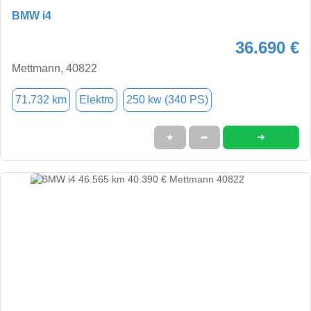
BMW i4
36.690 €
Mettmann, 40822
71.732 km
Elektro
250 kw (340 PS)
➜
★
➦