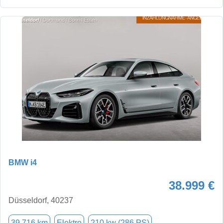
BMW i4
38.999 €
Düsseldorf, 40237
39.716 km
Elektro
210 kw (286 PS)