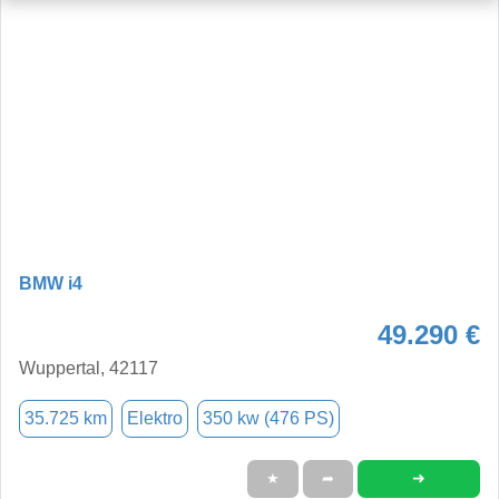
BMW i4
49.290 €
Wuppertal, 42117
35.725 km
Elektro
350 kw (476 PS)
➜
★
➦