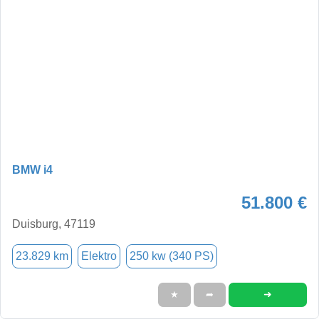
BMW i4
51.800 €
Duisburg, 47119
23.829 km
Elektro
250 kw (340 PS)
➜
★
➦