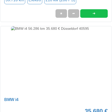
➜
★
➦
BMW i4
35.680 €