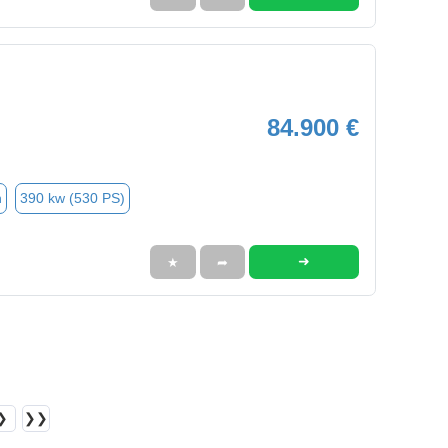
84.900 €
n
390 kw (530 PS)
➜
★
➦
❯
❯❯