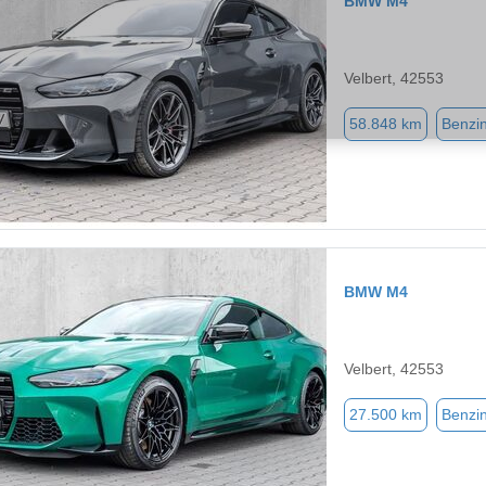
BMW M4
Velbert, 42553
58.848 km
Benzi
BMW M4
Velbert, 42553
27.500 km
Benzi