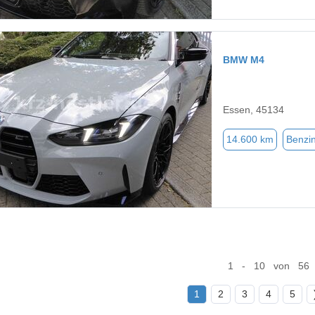
BMW M4
Essen, 45134
14.600 km
Benzi
1 - 10 von 56
1
2
3
4
5