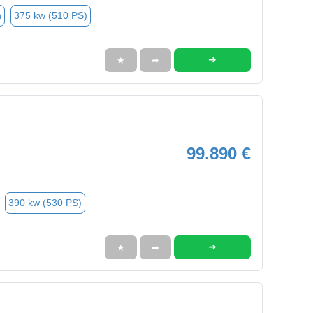
n
375 kw (510 PS)
➜
★
➦
99.890 €
390 kw (530 PS)
➜
★
➦