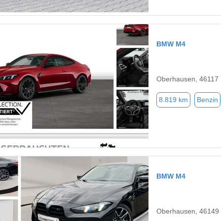
BMW M4
Oberhausen, 46117
8.819 km
Benzin
BMW M4
Oberhausen, 46149