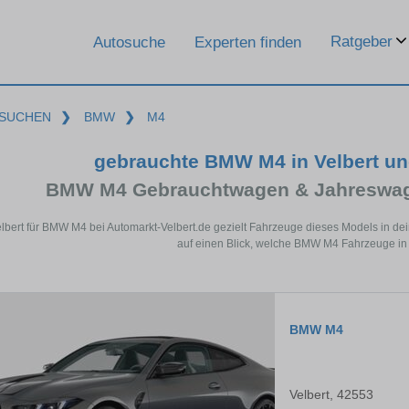
Ratgeber
Autosuche
Experten finden
SUCHEN
❯
BMW
❯
M4
gebrauchte BMW M4 in Velbert u
BMW M4 Gebrauchtwagen & Jahreswage
elbert für BMW M4 bei Automarkt-Velbert.de gezielt Fahrzeuge dieses Models in d
auf einen Blick, welche BMW M4 Fahrzeuge in V
BMW M4
Velbert, 42553