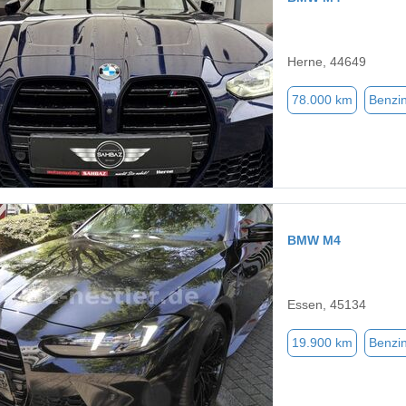
Herne, 44649
78.000 km
Benzi
BMW M4
Essen, 45134
19.900 km
Benzi