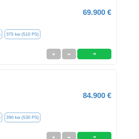
69.900 €
n
375 kw (510 PS)
➜
★
➦
84.900 €
n
390 kw (530 PS)
➜
★
➦