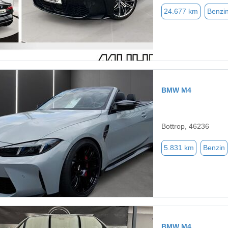
24.677 km
Benzi
BMW M4
Bottrop, 46236
5.831 km
Benzin
BMW M4