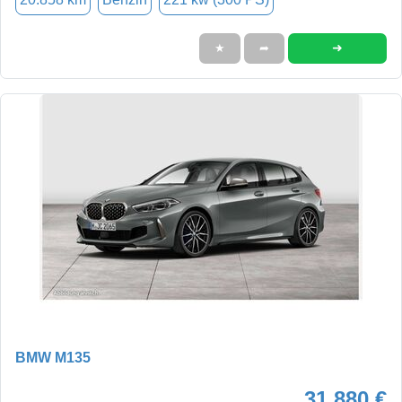
➜
★
➦
BMW M135
31.880 €