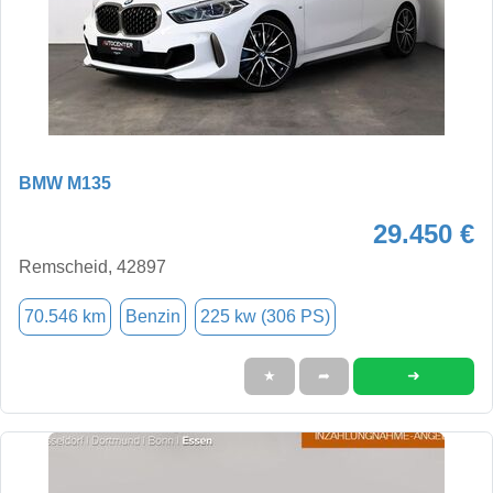
BMW M135
29.450 €
Remscheid, 42897
70.546 km
Benzin
225 kw (306 PS)
➜
★
➦