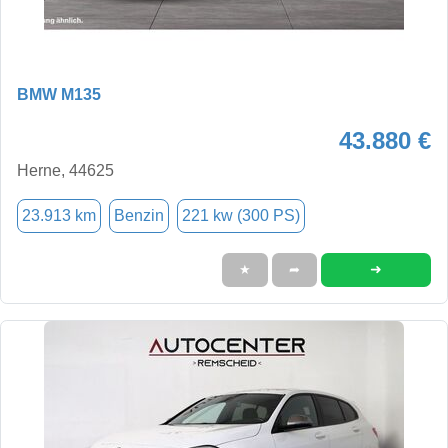
BMW M135
43.880 €
Herne, 44625
23.913 km
Benzin
221 kw (300 PS)
➜
★
➦