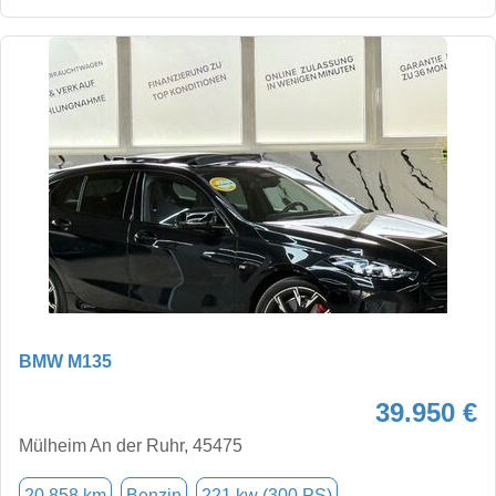
BMW M135
39.950 €
Mülheim An der Ruhr, 45475
20.858 km
Benzin
221 kw (300 PS)