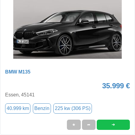
BMW M135
35.999 €
Essen, 45141
40.999 km
Benzin
225 kw (306 PS)
➜
★
➦