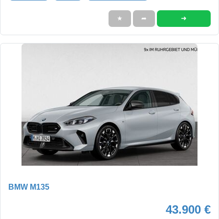
➜
★
➦
BMW M135
43.900 €