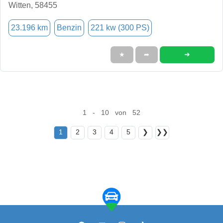
Witten, 58455
23.196 km
Benzin
221 kw (300 PS)
➜
★
➦
1 - 10 von 52
1
2
3
4
5
❯
❯❯