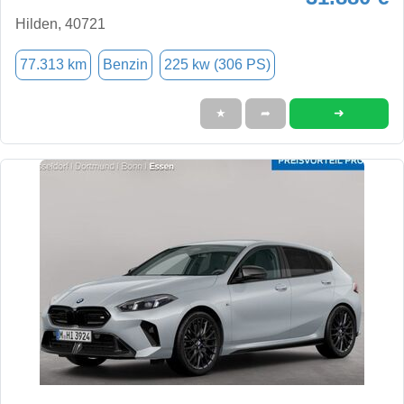
Hilden, 40721
77.313 km
Benzin
225 kw (306 PS)
➜
★
➦