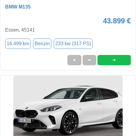
BMW M135
43.899 €
Essen, 45141
16.499 km
Benzin
233 kw (317 PS)
➜
★
➦