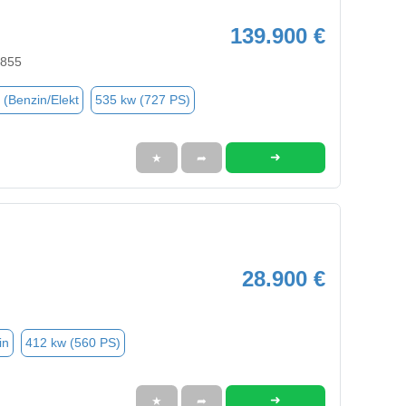
139.900 €
2855
 (Benzin/Elekt
535 kw (727 PS)
➜
★
➦
28.900 €
in
412 kw (560 PS)
➜
★
➦