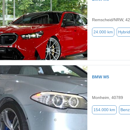
Remscheid/NRW, 4
24.000 km
Hybrid
BMW M5
Monheim, 40789
154.000 km
Benz