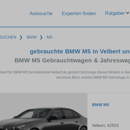
Ratgeber
Autosuche
Experten finden
SUCHEN
❯
BMW
❯
M5
gebrauchte BMW M5 in Velbert u
BMW M5 Gebrauchtwagen & Jahreswage
elbert für BMW M5 bei Automarkt-Velbert.de gezielt Fahrzeuge dieses Models in d
auf einen Blick, welche BMW M5 Fahrzeuge in V
BMW M5
Velbert, 42553