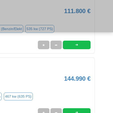
111.800 €
 (Benzin/Elekt
535 kw (727 PS)
➜
★
➦
144.990 €
n
467 kw (635 PS)
➜
★
➦