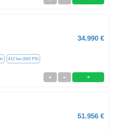
34.990 €
in
412 kw (560 PS)
➜
★
➦
51.956 €