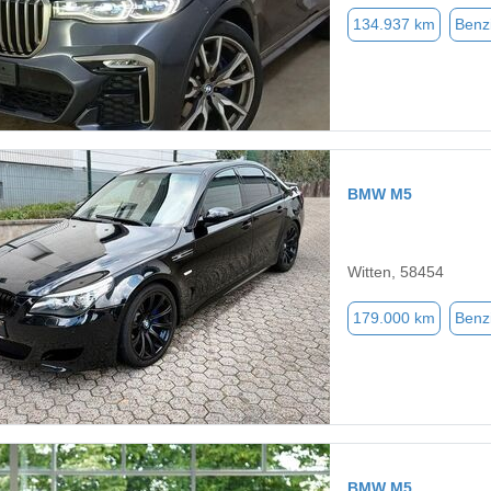
134.937 km
Benz
BMW M5
Witten, 58454
179.000 km
Benz
BMW M5