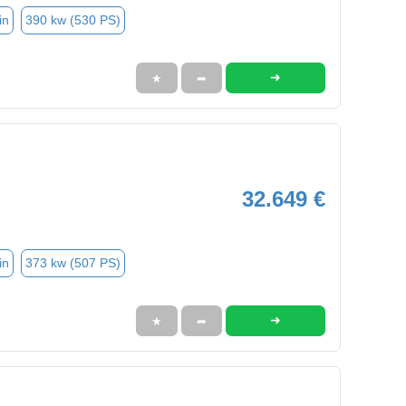
in
390 kw (530 PS)
➜
★
➦
32.649 €
in
373 kw (507 PS)
➜
★
➦