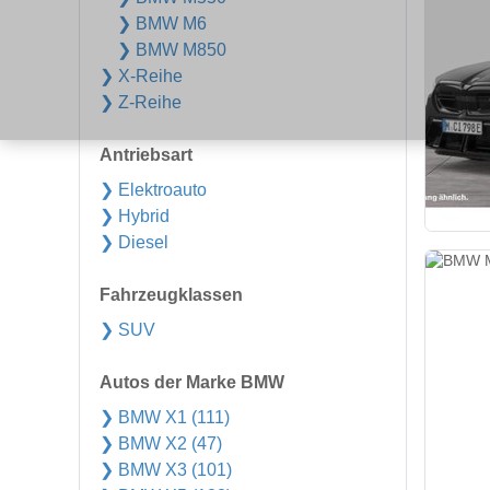
❯ BMW M6
❯ BMW M850
❯ X-Reihe
❯ Z-Reihe
Antriebsart
❯ Elektroauto
❯ Hybrid
❯ Diesel
Fahrzeugklassen
❯ SUV
Autos der Marke BMW
❯ BMW X1 (111)
❯ BMW X2 (47)
❯ BMW X3 (101)