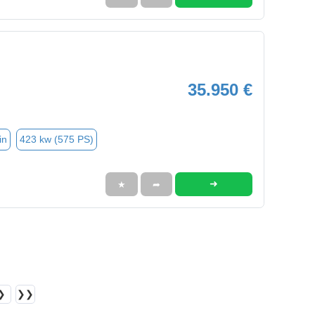
35.950 €
in
423 kw (575 PS)
➜
★
➦
❯
❯❯