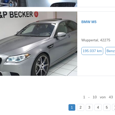
BMW M5
Wuppertal, 42275
195.037 km
Benz
1 - 10 von 43
1
2
3
4
5