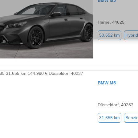
BMW M5
Herne, 44625
50.652 km
Hybrid
BMW M5
Düsseldorf, 40237
31.655 km
Benzi