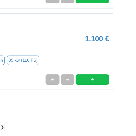
1.100 €
in
85 kw (116 PS)
➜
★
➦
❯❯