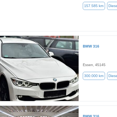
157.585 km
Diese
BMW 316
Essen, 45145
300.000 km
Diese
BMW 316