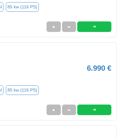
l
85 kw (116 PS)
➜
★
➦
6.990 €
l
85 kw (116 PS)
➜
★
➦