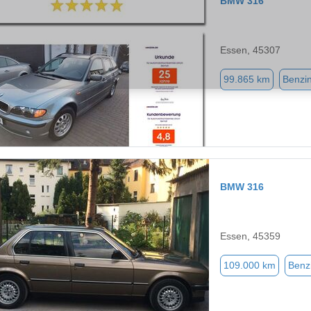
BMW 316
Essen, 45307
99.865 km
Benzi
BMW 316
Essen, 45359
109.000 km
Benz