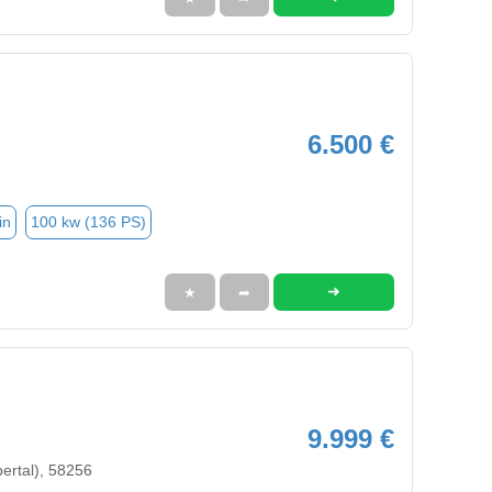
6.500 €
in
100 kw (136 PS)
➜
★
➦
9.999 €
ertal), 58256