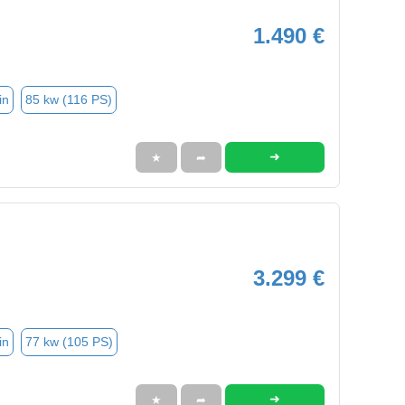
1.490 €
in
85 kw (116 PS)
➜
★
➦
3.299 €
in
77 kw (105 PS)
➜
★
➦