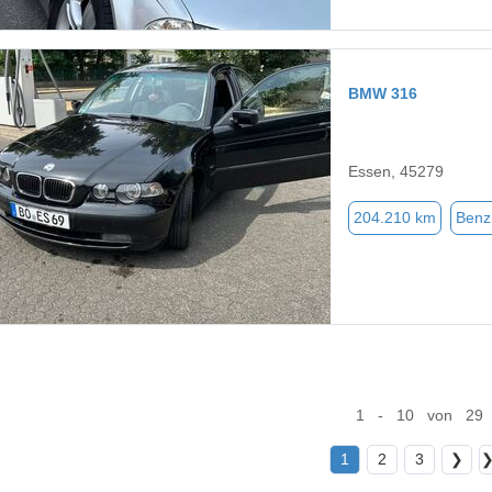
BMW 316
Essen, 45279
204.210 km
Benz
1 - 10 von 29
1
2
3
❯