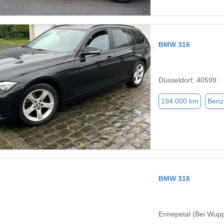
BMW 316
Düsseldorf, 40599
194.000 km
Benz
BMW 316
Ennepetal (Bei Wupp