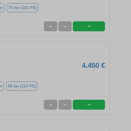
in
75 kw (102 PS)
➜
★
➦
4.450 €
in
85 kw (116 PS)
➜
★
➦