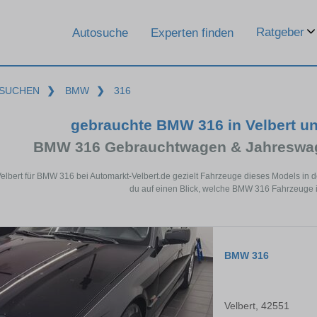
Ratgeber
Autosuche
Experten finden
SUCHEN
❯
BMW
❯
316
gebrauchte BMW 316 in Velbert u
BMW 316 Gebrauchtwagen & Jahreswag
Velbert für BMW 316 bei Automarkt-Velbert.de gezielt Fahrzeuge dieses Models in
du auf einen Blick, welche BMW 316 Fahrzeuge in
BMW 316
Velbert, 42551