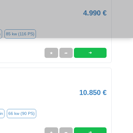
4.990 €
n
85 kw (116 PS)
➜
★
➦
10.850 €
in
66 kw (90 PS)
➜
★
➦