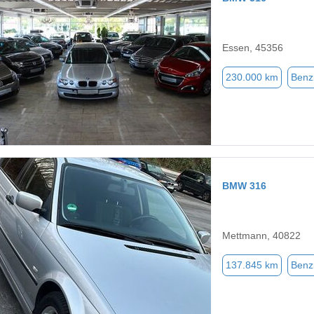
Essen, 45356
230.000 km
Benz
BMW 316
Mettmann, 40822
137.845 km
Benz