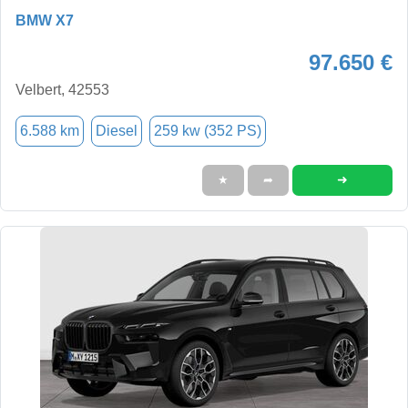
BMW X7
97.650 €
Velbert, 42553
6.588 km
Diesel
259 kw (352 PS)
➜
★
➦