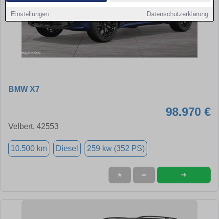
Einstellungen
Datenschutzerklärung
BMW X7
98.970 €
Velbert, 42553
10.500 km
Diesel
259 kw (352 PS)
➜
★
➦