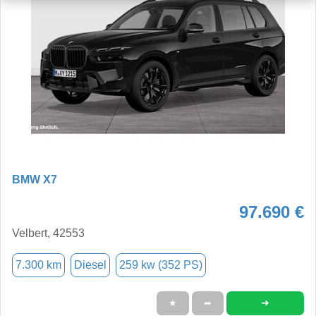
BMW X7
97.690 €
Velbert, 42553
7.300 km
Diesel
259 kw (352 PS)
➜
★
➦