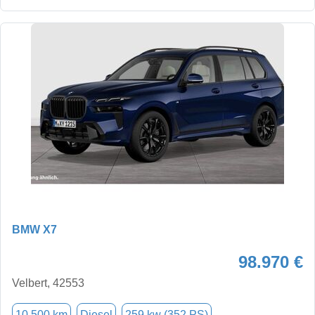
BMW X7
98.970 €
Velbert, 42553
10.500 km
Diesel
259 kw (352 PS)