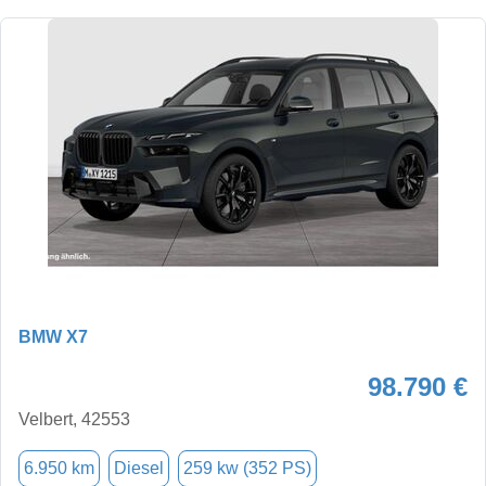
BMW X7
98.790 €
Velbert, 42553
6.950 km
Diesel
259 kw (352 PS)