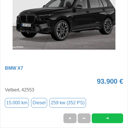
BMW X7
93.900 €
Velbert, 42553
15.000 km
Diesel
259 kw (352 PS)
➜
★
➦