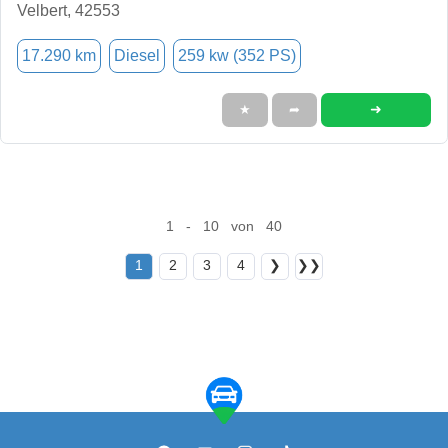
Velbert, 42553
17.290 km
Diesel
259 kw (352 PS)
➜
★
➦
1 - 10 von 40
1
2
3
4
❯
❯❯