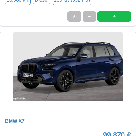
➜
★
➦
BMW X7
99.870 €