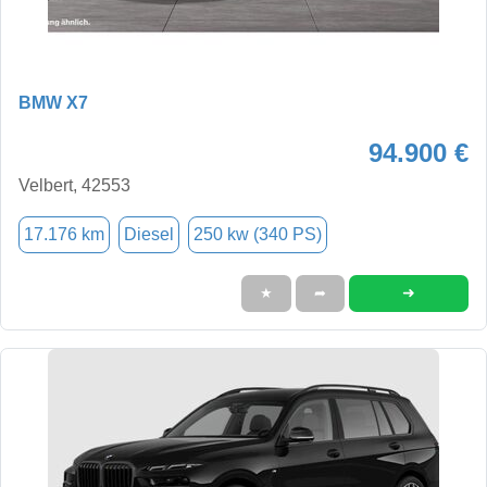
BMW X7
94.900 €
Velbert, 42553
17.176 km
Diesel
250 kw (340 PS)
➜
★
➦