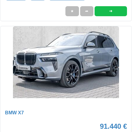
➜
★
➦
BMW X7
91.440 €