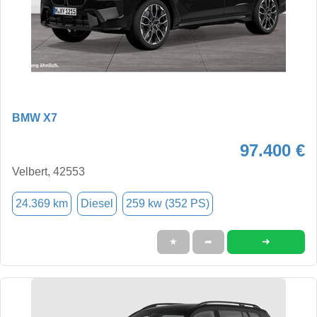
BMW X7
97.400 €
Velbert, 42553
24.369 km
Diesel
259 kw (352 PS)
➜
★
➦