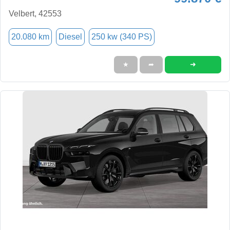
Velbert, 42553
20.080 km
Diesel
250 kw (340 PS)
➜
★
➦