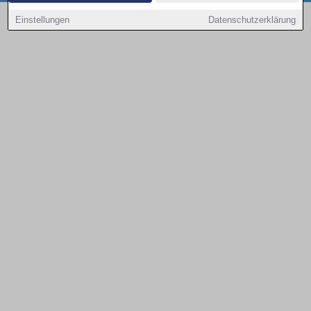
Copyright © 2000 - 2026 | 1A Infosysteme GmbH | Content by: 1a-sites-autos
Einstellungen
Datenschutzerklärung
09.08.2026