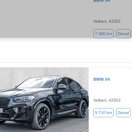
BMW X4
Velbert, 42553
7.400 km
Diesel
BMW X4
Velbert, 42553
9.710 km
Diesel