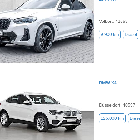
Velbert, 42553
9.900 km
Diesel
BMW X4
Düsseldorf, 40597
125.000 km
Diese