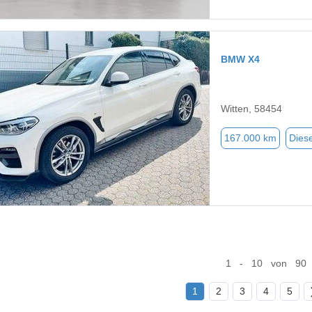
BMW X4
Witten, 58454
167.000 km
Diese
1 - 10 von 90
1
2
3
4
5