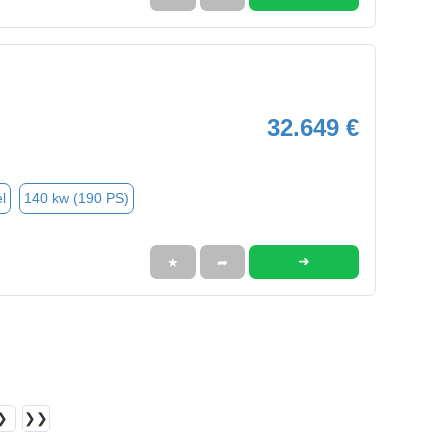
32.649 €
l
140 kw (190 PS)
➜
★
➦
❯
❯❯