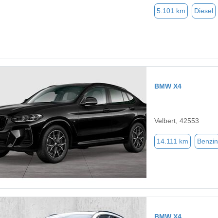
5.101 km
Diesel
BMW X4
Velbert, 42553
14.111 km
Benzin
BMW X4