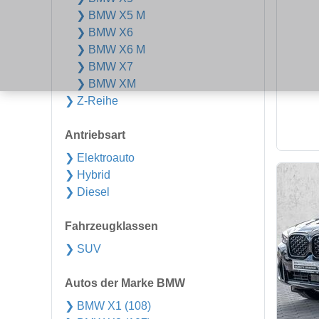
❯ BMW X5 M
❯ BMW X6
❯ BMW X6 M
❯ BMW X7
❯ BMW XM
❯ Z-Reihe
Antriebsart
❯ Elektroauto
❯ Hybrid
❯ Diesel
Fahrzeugklassen
❯ SUV
Autos der Marke BMW
❯ BMW X1 (108)