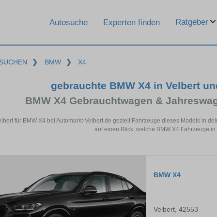
Ratgeber
Autosuche
Experten finden
SUCHEN
❯
BMW
❯
X4
gebrauchte BMW X4 in Velbert u
BMW X4 Gebrauchtwagen & Jahreswage
elbert für BMW X4 bei Automarkt-Velbert.de gezielt Fahrzeuge dieses Models in d
auf einen Blick, welche BMW X4 Fahrzeuge in V
BMW X4
Velbert, 42553