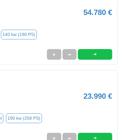
54.780 €
140 kw (190 PS)
➜
★
➦
23.990 €
l
190 kw (258 PS)
➜
★
➦