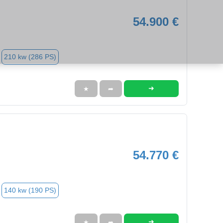
54.900 €
210 kw (286 PS)
➜
★
➦
54.770 €
140 kw (190 PS)
➜
★
➦